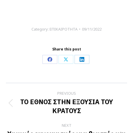
Category:
ΕΠΙΚΑΙΡΟΤΗΤΑ
09/11/2022
Share this post
Share
Share
Share
on
on
on
Facebook
X
LinkedIn
Post
PREVIOUS
navigation
ΤΟ ΕΘΝΟΣ ΣΤΗΝ ΕΞΟΥΣΙΑ ΤΟΥ
Previous
ΚΡΑΤΟΥΣ
post:
NEXT