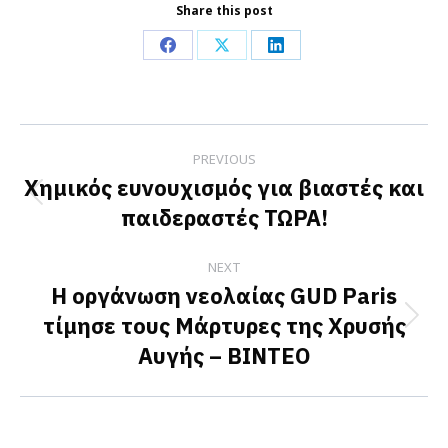
Share this post
Share
Share
Share
on
on
on
Facebook
X
LinkedIn
Post
PREVIOUS
navigation
Χημικός ευνουχισμός για βιαστές και
Previous
παιδεραστές ΤΩΡΑ!
post:
NEXT
Η οργάνωση νεολαίας GUD Paris
τίμησε τους Μάρτυρες της Χρυσής
Next
Αυγής – ΒΙΝΤΕΟ
post: