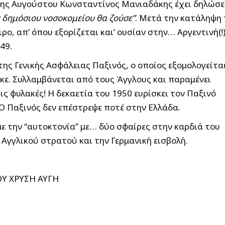
4ης Αυγούστου Κωνσταντίνος Μανιαδάκης έχει δηλώσει
ς δημόσιου νοσοκομείου θα ζούσε”
. Μετά την κατάληψη 
ο, απ’ όπου εξορίζεται και’ ουσίαν στην… Αργεντινή(!)
49.
 της Γενικής Ασφάλειας Παξινός, ο οποίος εξομολογείτα
κε. Συλλαμβάνεται από τους Άγγλους και παραμένει
ις φυλακές! Η δεκαετία του 1950 ευρίσκει τον Παξινό
 Ο Παξινός δεν επέστρεψε ποτέ στην Ελλάδα.
ε την “αυτοκτονία” με… δύο σφαίρες στην καρδιά του
Αγγλικού στρατού και την Γερμανική εισβολή.
ΟΥ ΧΡΥΣΗ ΑΥΓΗ