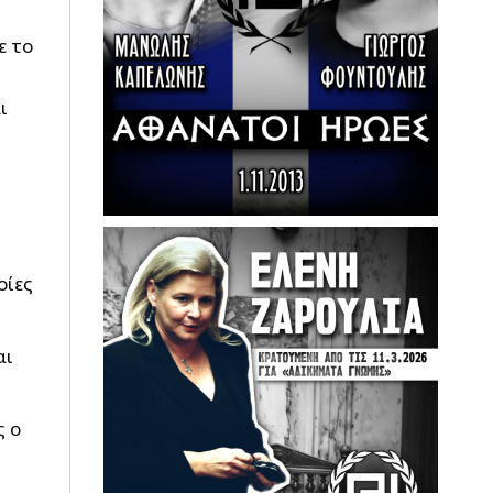
ε το
ι
οίες
αι
ς ο