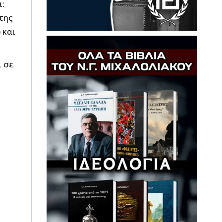
:
της
 και
ι σε