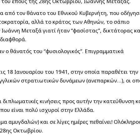
ι του έπους της 28ης Οκτωβρίου, Ιωάννης Μεταξάς.
α από τον θάνατο του Εθνικού Κυβερνήτη, που οδήγησ
τοκρατορία, αλλά το κράτος των Αθηνών, το σάπιο
 Ιωάννη Μεταξά γιατί ήταν “φασίστας”, δικτάτορας κα
 διαφθορά.
αν ο θάνατός του “φυσιολογικός”. Επιγραμματικά
ις 18 Ιανουαρίου του 1941, στην οποία παραθέτει την
Αγγλικών στρατιωτικών δυνάμεων (ανεπαρκών…), οι οπ
αι διπλωματικές κινήσεις προς αυτήν την κατεύθυνση κ
που είναι πολύ ισχυροί στην Ελλάδα.
ημα αμυγδαλών) και σε λίγες ημέρες πεθαίνει! Ολόκληρο
 28ης Οκτωβρίου.