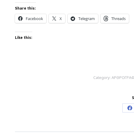
Share this:
Facebook
X
Telegram
Threads
Like this:
Category:
ΑΡΘΡΟΓΡΑΦΙ
S
S
o
F