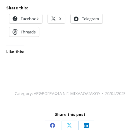
Share this:
Facebook
X
Telegram
Threads
Like this:
Category:
ΑΡΘΡΟΓΡΑΦΙΑ Ν.Γ. ΜΙΧΑΛΟΛΙΑΚΟΥ
20/04/2023
Share this post
Share
Share
Share
on
on
on