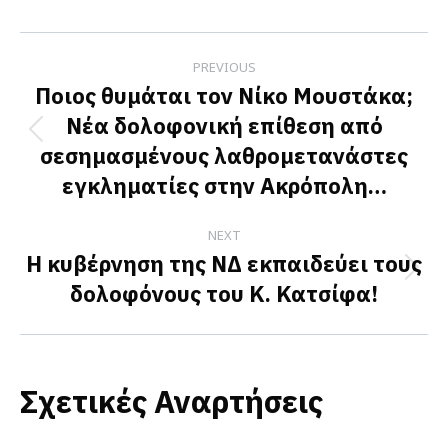
Facebook
X
LinkedIn
Post
PREVIOUS
navigation
Ποιος θυμάται τον Νίκο Μουστάκα;
Νέα δολοφονική επίθεση από
Previous
σεσημασμένους λαθρομετανάστες
post:
εγκληματίες στην Ακρόπολη…
NEXT
Η κυβέρνηση της ΝΔ εκπαιδεύει τους
Next
δολοφόνους του Κ. Κατσίφα!
post:
Σχετικές Αναρτήσεις