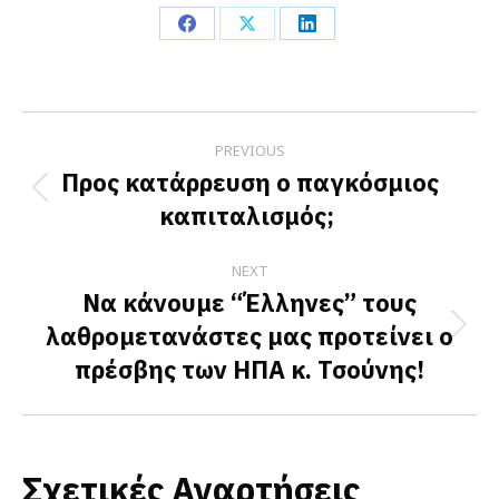
Share
Share
Share
on
on
on
Facebook
X
LinkedIn
Post
PREVIOUS
navigation
Προς κατάρρευση ο παγκόσμιος
Previous
καπιταλισμός;
post:
NEXT
Να κάνουμε “Έλληνες” τους
λαθρομετανάστες μας προτείνει ο
Next
πρέσβης των ΗΠΑ κ. Τσούνης!
post:
Σχετικές Αναρτήσεις