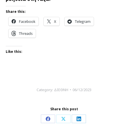
Share this:
Facebook
X
Telegram
Threads
Like this:
Category:
ΔΙΕΘΝΗ
06/12/2023
Share this post
Share
Share
Share