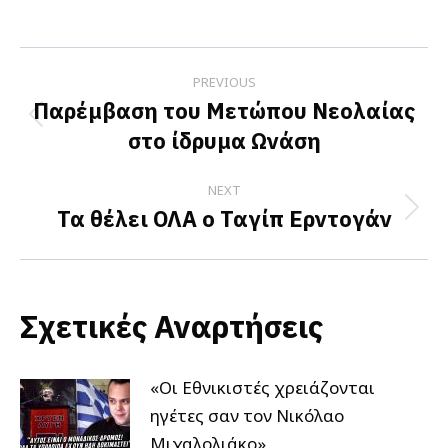
on
on
on
Facebook
X
LinkedIn
Post
PREVIOUS
navigation
Παρέμβαση του Μετώπου Νεολαίας
Previous
στο ίδρυμα Ωνάση
post:
NEXT
Τα θέλει ΟΛΑ ο Ταγίπ Ερντογάν
Next
post:
Σχετικές Αναρτήσεις
«Οι Εθνικιστές χρειάζονται
ηγέτες σαν τον Νικόλαο
Μιχαλολιάκο»