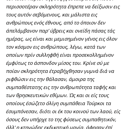
περισσοτέραν σκληρότητα έπρεπε να δείξωσιν εις
τους αυτόν σεβόμενους, και μάλιστα εις
ανθρώπους ενός έθνους, από το όποιον δεν
άπελάμβανον παρ’ ύβρεις και ονείδη πάσας τάς
ημέρας, ως είναι και μεμισημένον γένος εις όλον
τον κόσμον εις ανθρώπους, λέγω, κατά των
οποίων πρίν συλληφθή είναι προσεκολλημένον
έμφύτως το άσπονδον μίσος του. Κρίνε σύ με
ποίαν σκληρότητα έτραβήχθησαν γυμνά διά να
ριφθώσιν εις την θάλασαν, άμοιρα της
συμπαθέστατης εις την ανθρωπότητα ταφής και
των θρησκευτικών εθίμων. Ώς και οι είς τους
οποίους έσώζετο όλίγη συμπάθεια Τούρκοι τα
έσυμπόνεσαν, διότι οι έκ του κοινού των λαού, είς
όσους δεν υπήρχε το της φύσεως συμπαθητικόν,
άλλ’ η κτηνώδης εκδικητική μανία, άφησαν έπί