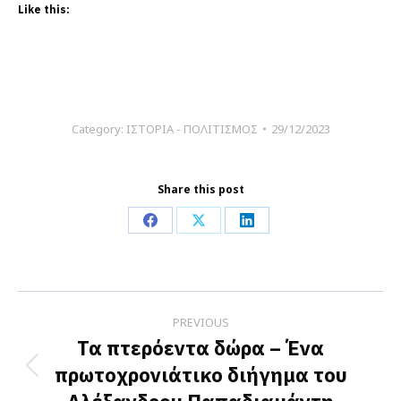
Like this:
Category:
ΙΣΤΟΡΙΑ - ΠΟΛΙΤΙΣΜΟΣ
29/12/2023
Share this post
Share
Share
Share
on
on
on
Facebook
X
LinkedIn
Post
PREVIOUS
navigation
Τα πτερόεντα δώρα – Ένα
πρωτοχρονιάτικο διήγημα του
Previous
post: