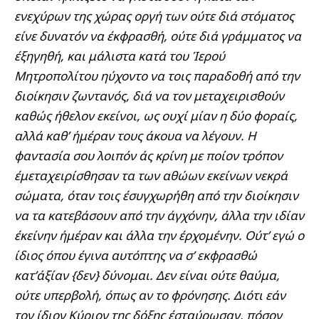
ενεχύρων της χώρας οργή των ούτε διά στόματος
είνε δυνατόν να έκφρασθή, ούτε διά γράμματος να
έξηγηθή, και μάλιστα κατά του Ίερού
Μητροπολίτου ηύχοντο να τοις παραδοθή από την
διοίκησιν ζωντανός, διά να τον μεταχειρισθούν
καθώς ήθελον εκείνοι, ως ουχί μίαν η δύο φοραίς,
αλλά καθ’ ήμέραν τους άκουα να λέγουν. Η
φαντασία σου λοιπόν άς κρίνη με ποίον τρόπον
έμεταχειρίσθησαν τα των αθώων εκείνων νεκρά
σώματα, όταν τοις έσυγχωρήθη από την διοίκησιν
να τα κατεβάσουν από την άγχόνην, άλλα την ιδίαν
έκείνην ήμέραν και άλλα την έρχομένην. Ούτ’ εγώ ο
ίδιος όπου έγινα αυτόπτης να σ’ εκφρασθώ
κατ’άξίαν {δεν} δύνομαι. Δεν είναι ούτε θαύμα,
ούτε υπερβολή, όπως αν το φρόνησης. Διότι εάν
τον ίδιον Κύριον της δόξης έσταύρωσαν, πόσον