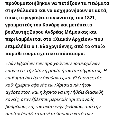
προθυμοποιήθηκαν να πετάξουν τα πτώματα
στην θάλασσα και να ασχημονήσουν σε αυτά,
όπως περιγράφει ο αγωνιστής του 1821,
γραμματεύς του Κανάρη και μετέπειτα
βουλευτής Σύρου Ανδρέας Μάμουκας και
περιλαμβάνεται στο «Χιακόν Αρχείον» που
επιμελήθει ο Ι. Βλαχογιάννης, από το οποίο
παραθέτουμε σχετικό απόσπασμα:
«Τών Εβραίων των πρό χρόνων ευρισκομένων
επάνω εις τήν Χίον η μανία ήτον απερίγραπτος. Η
επιθυμία ήν είχον άκούοντες και βλέποντες τάς
καθ’ ήμέραν σφαγάς των Χριστιανών ήτον
αχόρταστος, και ηύχοντο να μην ήθελε διασωθή
κανείς, όταν έβλεπον μερικούς Χριστιανούς
βαλμένους εις την σκοτεινήν φυλακήν, από την
οποίαν ήλπίζετο να γλυτώσουν η κατά των