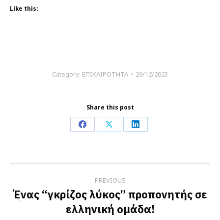
Like this:
Category:
ΕΠΙΚΑΙΡΟΤΗΤΑ
29/12/2023
Share this post
Share
Share
Share
on
on
on
Facebook
X
LinkedIn
Post
PREVIOUS
navigation
Ένας “γκρίζος λύκος” προπονητής σε
Previous
ελληνική ομάδα!
post: