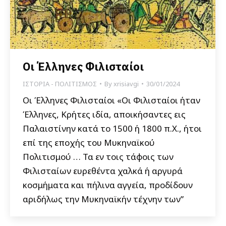
Οι Έλληνες Φιλισταίοι
ΙΣΤΟΡΙΑ - ΠΟΛΙΤΙΣΜΟΣ
By
xrisiavgi
30/01/2024
Οι Έλληνες Φιλισταίοι «Οι Φιλισταίοι ήταν
Έλληνες, Κρήτες ιδία, αποικήσαντες εις
Παλαιστίνην κατά το 1500 ή 1800 π.Χ., ήτοι
επί της εποχής του Μυκηναϊκού
Πολιτισμού … Τα εν τοις τάφοις των
Φιλισταίων ευρεθέντα χαλκά ή αργυρά
κοσμήματα και πήλινα αγγεία, προδίδουν
αριδήλως την Μυκηναϊκήν τέχνην των”