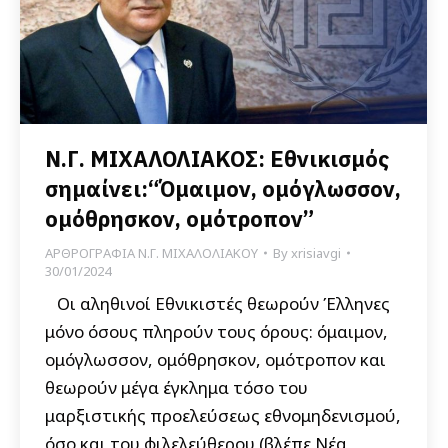
Ν.Γ. ΜΙΧΑΛΟΛΙΑΚΟΣ: Εθνικισμός
σημαίνει:“Όμαιμον, ομόγλωσσον,
ομόθρησκον, ομότροπον”
ΑΡΘΡΟΓΡΑΦΙΑ Ν.Γ. ΜΙΧΑΛΟΛΙΑΚΟΥ
By
xrisiavgi
30/01/2024
Οι αληθινοί Εθνικιστές θεωρούν Έλληνες
μόνο όσους πληρούν τους όρους: όμαιμον,
ομόγλωσσον, ομόθρησκον, ομότροπον και
θεωρούν μέγα έγκλημα τόσο του
μαρξιστικής προελεύσεως εθνομηδενισμού,
όσο και του φιλελεύθερου (βλέπε Νέα