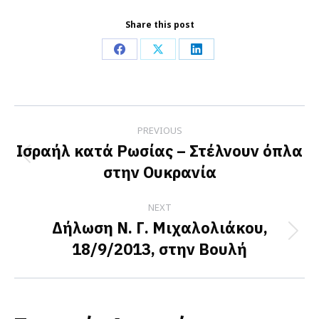
Share this post
Share
Share
Share
on
on
on
Facebook
X
LinkedIn
Post
PREVIOUS
navigation
Ισραήλ κατά Ρωσίας – Στέλνουν όπλα
Previous
στην Ουκρανία
post:
NEXT
Δήλωση Ν. Γ. Μιχαλολιάκου,
Next
18/9/2013, στην Βουλή
post: