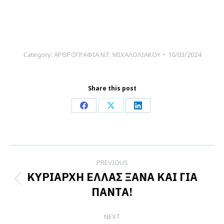
Category:
ΑΡΘΡΟΓΡΑΦΙΑ Ν.Γ. ΜΙΧΑΛΟΛΙΑΚΟΥ
10/03/2024
Share this post
Share
Share
Share
on
on
on
Facebook
X
LinkedIn
Post
PREVIOUS
navigation
ΚΥΡΙΑΡΧΗ ΕΛΛΑΣ ΞΑΝΑ ΚΑΙ ΓΙΑ
Previous
ΠΑΝΤΑ!
post:
NEXT