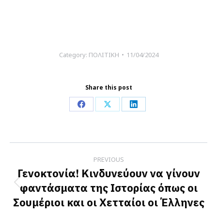
Category:
ΠΟΛΙΤΙΚΗ
11/04/2024
Share this post
Share
Share
Share
on
on
on
Facebook
X
LinkedIn
Post
PREVIOUS
navigation
Γενοκτονία! Κινδυνεύουν να γίνουν
φαντάσματα της Ιστορίας όπως οι
Previous
Σουμέριοι και οι Χετταίοι οι Έλληνες
post: