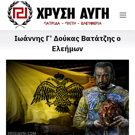
Ιωάννης Γ’ Δούκας Βατάτζης ο
Ελεήμων