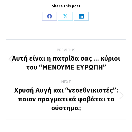
Share this post
Share
Share
Share
on
on
on
Facebook
X
LinkedIn
Post
PREVIOUS
navigation
Αυτή είναι η πατρίδα σας … κύριοι
Previous
του “ΜΕΝΟΥΜΕ ΕΥΡΩΠΗ”
post:
NEXT
Χρυσή Αυγή και “νεοεθνικιστές”:
ποιον πραγματικά φοβάται το
Next
σύστημα;
post: