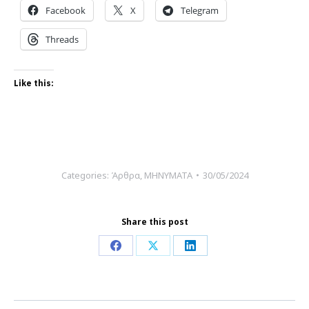
Facebook
X
Telegram
Threads
Like this:
Categories:
Άρθρα
,
ΜΗΝΥΜΑΤΑ
30/05/2024
Share this post
Share
Share
Share
on
on
on
Facebook
X
LinkedIn