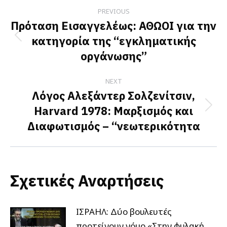
Post
PREVIOUS
navigation
Πρόταση Εισαγγελέως: ΑΘΩΟΙ για την
κατηγορία της “εγκληματικής
Previous
οργάνωσης”
post:
NEXT
Λόγος Αλεξάντερ Σολζενίτσιν,
Harvard 1978: Μαρξισμός και
Next
Διαφωτισμός – “νεωτερικότητα
post:
Σχετικές Αναρτήσεις
ΙΣΡΑΗΛ: Δύο βουλευτές
προτείνουν νόμο «Στην φυλακή