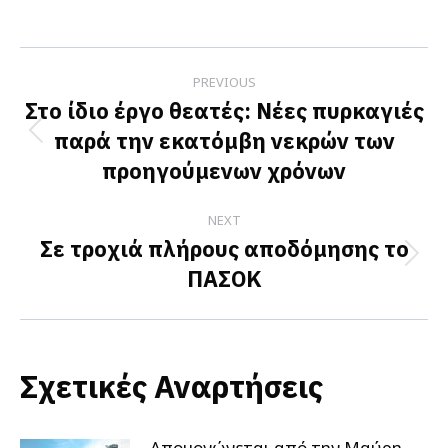
on
on
on
Facebook
X
LinkedIn
Post
PREVIOUS
navigation
Στο ίδιο έργο θεατές: Νέες πυρκαγιές
παρά την εκατόμβη νεκρών των
Previous
προηγούμενων χρόνων
post:
NEXT
Σε τροχιά πλήρους αποδόμησης το
Next
ΠΑΣΟΚ
post:
Σχετικές Αναρτήσεις
Απομονώνεται από την Μαύρη