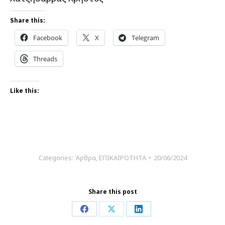
Share this:
Facebook
X
Telegram
Threads
Like this:
Categories:
Άρθρα
,
ΕΠΙΚΑΙΡΟΤΗΤΑ
20/06/2024
Share this post
Share
Share
Share