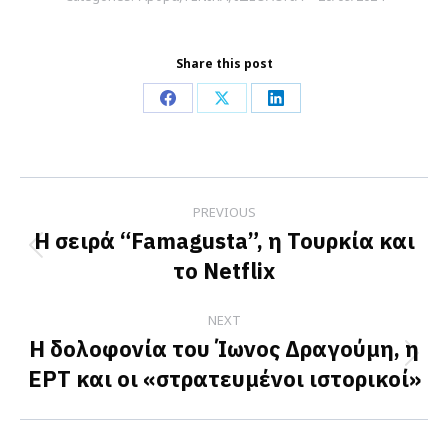
Share this post
Share
Share
Share
on
on
on
Facebook
X
LinkedIn
Post
PREVIOUS
navigation
Η σειρά “Famagusta”, η Τουρκία και
Previous
το Netflix
post:
NEXT
Η δολοφονία του Ίωνος Δραγούμη, η
Next
ΕΡΤ και οι «στρατευμένοι ιστορικοί»
post: