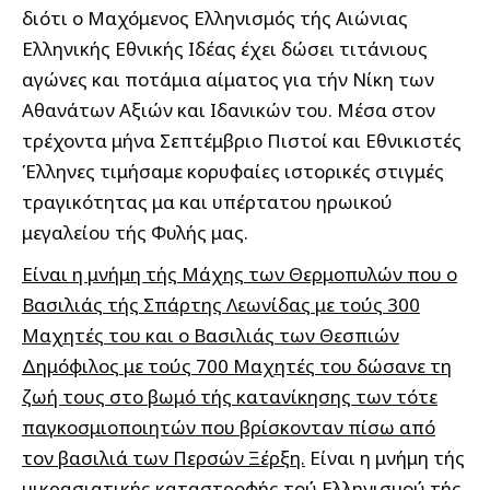
διότι ο Μαχόμενος Ελληνισμός τής Αιώνιας
Ελληνικής Εθνικής Ιδέας έχει δώσει τιτάνιους
αγώνες και ποτάμια αίματος για τήν Νίκη των
Αθανάτων Αξιών και Ιδανικών του. Μέσα στον
τρέχοντα μήνα Σεπτέμβριο Πιστοί και Εθνικιστές
Έλληνες τιμήσαμε κορυφαίες ιστορικές στιγμές
τραγικότητας μα και υπέρτατου ηρωικού
μεγαλείου τής Φυλής μας.
Είναι η μνήμη τής Μάχης των Θερμοπυλών που ο
Βασιλιάς τής Σπάρτης Λεωνίδας με τούς 300
Μαχητές του και ο Βασιλιάς των Θεσπιών
Δημόφιλος με τούς 700 Μαχητές του δώσανε τη
ζωή τους στο βωμό τής κατανίκησης των τότε
παγκοσμιοποιητών που βρίσκονταν πίσω από
τον βασιλιά των Περσών Ξέρξη.
Είναι η μνήμη τής
μικρασιατικής καταστροφής τού Ελληνισμού τής