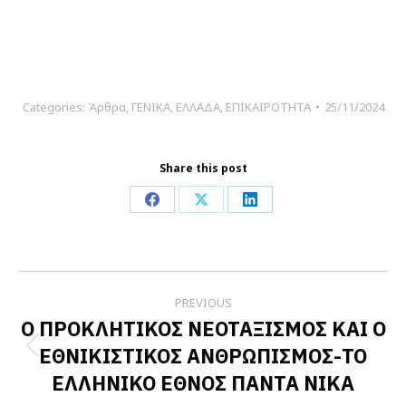
Categories:
Άρθρα
,
ΓΕΝΙΚΑ
,
ΕΛΛΑΔΑ
,
ΕΠΙΚΑΙΡΟΤΗΤΑ
25/11/2024
Share this post
Share
Share
Share
on
on
on
Facebook
X
LinkedIn
Post
PREVIOUS
navigation
Ο ΠΡΟΚΛΗΤΙΚΟΣ ΝΕΟΤΑΞΙΣΜΟΣ ΚΑΙ Ο
ΕΘΝΙΚΙΣΤΙΚΟΣ ΑΝΘΡΩΠΙΣΜΟΣ-ΤΟ
Previous
ΕΛΛΗΝΙΚΟ ΕΘΝΟΣ ΠΑΝΤΑ ΝΙΚΑ
post: