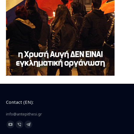
Contact (EN):
info@antepithesi.gr
Find us on:
YouTube
Viber
Telegram