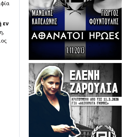
αφία
 εν
η,
ιος