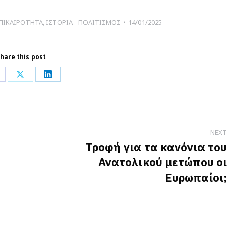
ΠΙΚΑΙΡΟΤΗΤΑ
,
ΙΣΤΟΡΙΑ - ΠΟΛΙΤΙΣΜΟΣ
14/01/2025
hare this post
hare
Share
Share
n
on
on
acebook
X
LinkedIn
NEXT
Τροφή για τα κανόνια του
Ανατολικού μετώπου οι
Next
Ευρωπαίοι;
post: