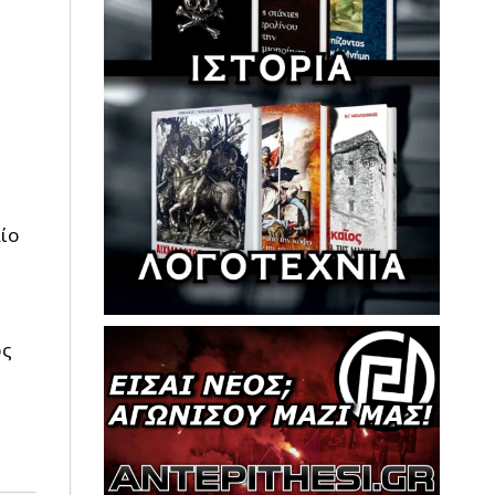
η
ίο
ως