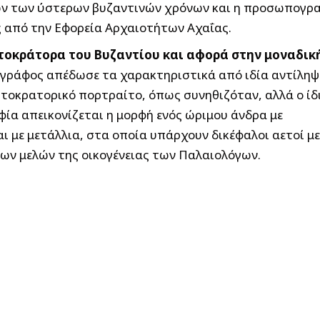
ν των ύστερων βυζαντινών χρόνων και η προσωπογρ
ς από την Εφορεία Αρχαιοτήτων Αχαΐας.
υτοκράτορα του Βυζαντίου και αφορά στην μοναδική
γράφος απέδωσε τα χαρακτηριστικά από ιδία αντίληψ
υτοκρατορικό πορτραίτο, όπως συνηθιζόταν, αλλά ο ίδ
φία απεικονίζεται η μορφή ενός ώριμου άνδρα με
 με μετάλλια, στα οποία υπάρχουν δικέφαλοι αετοί με
των μελών της οικογένειας των Παλαιολόγων.