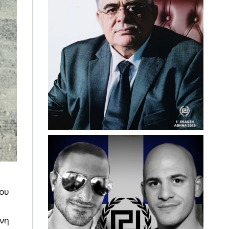
ου
ένη