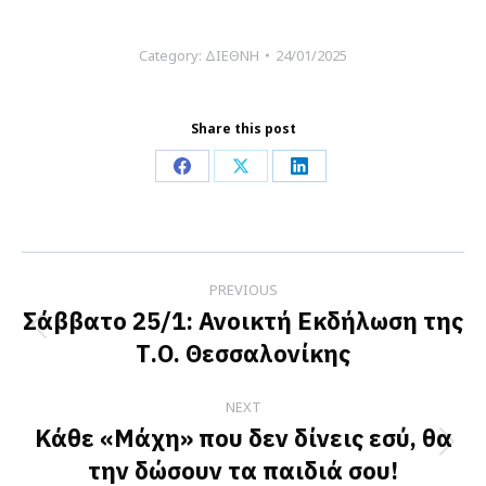
Category:
ΔΙΕΘΝΗ
24/01/2025
Share this post
Share
Share
Share
on
on
on
Facebook
X
LinkedIn
Post
PREVIOUS
navigation
Σάββατο 25/1: Ανοικτή Εκδήλωση της
Previous
Τ.Ο. Θεσσαλονίκης
post:
NEXT
Κάθε «Μάχη» που δεν δίνεις εσύ, θα
Next
την δώσουν τα παιδιά σου!
post: