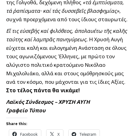
της Γολγοθά, δεχόμενη πλήθος
«τά ἐμπτύσματα,
τά ῥαπίσματα· καί τάς δυσσεβεῖς βλασφημίας»
,
συχνά προερχόμενα από τους ίδιους σταυρωτές.
Εἴ τις εὐσεβής καί φιλόθεος, ἀπολαυέτω τῆς καλῆς
ταύτης καί λαμπρᾶς πανηγύρεως.
Η Χρυσή Αυγή
εύχεται καλή και ευλογημένη Ανάσταση σε όλους
τους αγωνιζόμενους Έλληνες, με πρώτο τον
αλύγιστο πολιτικό κρατούμενο Νικόλαο
Μιχαλολιάκο, αλλά και στους ομόθρησκούς μας
ανά τον κόσμο, που μάχονται για τις ίδιες Αξίες.
Στο τέλος πάντα θα νικάμε!
Λαϊκός Σύνδεσμος – ΧΡΥΣΗ ΑΥΓΗ
Γραφείο Τύπου
Share this:
Facebook
X
Telegram