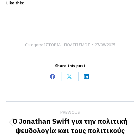
Like this:
Category:
ΙΣΤΟΡΙΑ - ΠΟΛΙΤΙΣΜΟΣ
27/08/2025
Share this post
Share
Share
Share
on
on
on
Facebook
X
LinkedIn
Post
PREVIOUS
navigation
O Jonathan Swift για την πολιτική
Previous
ψευδολογία και τους πολιτικούς
post: