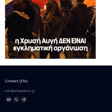
Contact (EN):
info@antepithesi.gr
Find us on:
YouTube
Viber
Telegram
page
page
page