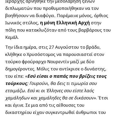
Ιεράρχης αρνήθηκε την μεσολάβηση ξένων
διπλωματών που προθυμοποιήθηκαν να τον
βοηθήσουν να διαφύγει. Παρέμεινε μόνος, όρθιος
Ιωνικός στύλος,
η μόνη Ελληνική Αρχή
στην
πόλη που κατακλυζόταν από τους βαρβάρους του
Κεμάλ.
Την ίδια ημέρα, στις 27 Αυγούστου το βράδυ,
κλήθηκε ο Χρυσόστομος να παρουσιαστεί στον
τούρκο φρούραρχο Νουρεντίν μαζί με δύο
δημογέροντες. Μόλις τον αντίκρισε ο δυνάστης,
του είπε:
«
Εσύ είσαι ο παπάς που βρίζεις τους
τούρκους
; Γουρούνι, θα δεις τι τιμωρία σου
ετοιμάζω. Εσύ κι οι Έλληνες σου είστε λαός
χαμάληδων και χαμάληδες θα σε δικάσουν»
. Έτσι
και έγινε. Σε μια από τις αίθουσες του
δικαστηρίου είχαν συγκεντρωθεί άνθρωποι του