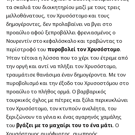
τα σκαλιά του διοικητηρίου μαζί με τους τρεις
μελλοθάνατους, τον Χρυσόστομο και τους
δημογέροντες, δεν προλαβαίνει να βγει στο
προαύλιο αφού ξεπροβάλλει φρενιασμένος ο
Νουρεντίν στο κεφαλόσκαλο και τραβώντας το
περίστροφό του
πυροβολεί τον Χρυσόστομο
.
Ήταν τέτοια η λύσσα που το χέρι του έτρεμε από
την οργή και αντί να πλήξει τον Χρυσόστομο,
τραυμάτισε θανάσιμα έναν δημογέροντα. Με τον
πυροβολισμό και την έξοδο του Χρυσοστόμου στο
προαύλιο το πλήθος ορμά. Ο βαρβαρικός
τουρκικός όχλος με πέτρες και ξύλα περικυκλώνει
τον Χρυσόστομο, τον κτυπούν ανελέητα, του
ξεριζώνουν τα γένια κι ένας αγαρηνός χαμάλης
του
βγάζει με το μαχαίρι του το ένα μάτι
. Ο
Χρυσόστομος αιμόφυρτος, σιωπηρός,