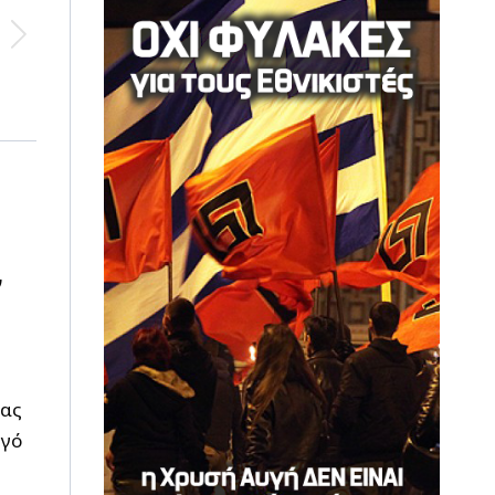
ν
ίας
γό