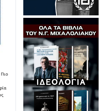
 Πιο
ρία
υς