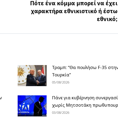
Πότε ένα κόμμα μπορεί να έχει
χαρακτήρα εθνικιστικό ή έστω
Next
εθνικό;
post:
Τραμπ: “Θα πουλήσω F-35 στη
Τουρκία”
05/08/2026
ν
Πάνε για κυβέρνηση συνεργασ
χωρίς Μητσοτάκη πρωθυπουρ
03/08/2026