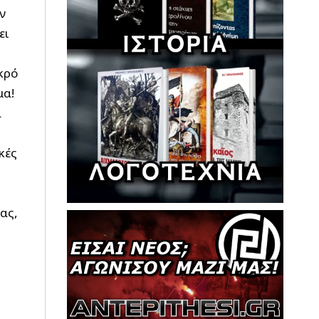
ν
ει
κρό
μα!
α
κές
ας,