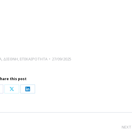
Α
,
ΔΙΕΘΝΗ
,
ΕΠΙΚΑΙΡΟΤΗΤΑ
27/09/2025
hare this post
hare
Share
Share
n
on
on
acebook
X
LinkedIn
NEXT