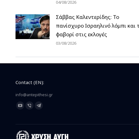
04/08/2026
Σάββας Καλεντερίδης: Το
πανίσχυρο Ισραηλινό λόμπι και 
φαβορί στις εκλογές
03/08/2026
Contact (EN):
info@antepithesi.gr
Find us on:
YouTube
Viber
Telegram
page
page
page
opens
opens
opens
in
in
in