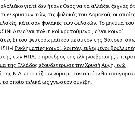
αλολιάκο γιατί δεν ήτανε Θεός να τα αλλάξει ξεχνάς ότ
 των Χρυσαυγιτών, τις φυλακές του Δομοκού, οι οποίε
υλακές, κάτι σαν φυλακές των φυλακών. Το μήνυμά του
Ν! Δεν είναι πολιτικοί κρατούμενοι, είναι κοινοί
ράτες (;) του ψευτορωμαίικου με αυτόν της Θάτσερ, όπ
ΙΗΣΗ»!
Εγκληματίες κοινοί, λοιπόν, εκλεγμένοι βουλευτές
ευτής των ΗΠΑ, ο πρόεδρος της ελληνοεβραϊκής επιτρο
τημα της Ελλάδος εξουδετέρωσε την Χρυσή Αυγή, ενώ
 της Ν.Δ. ετοιμάζουν νόμο με τον οποίον θα απαγορεύ
 το οποίο τελικά ως γνωστόν συνέβη.