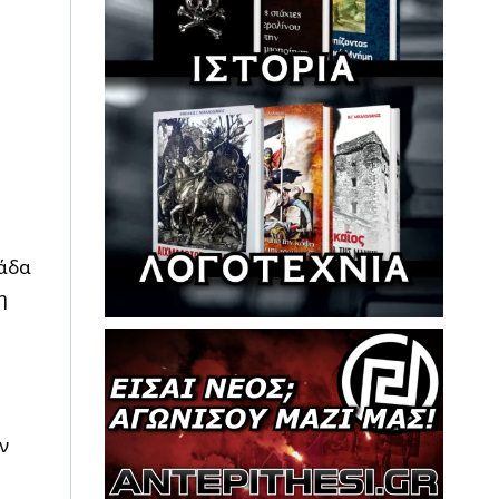
η
άδα
η
ν