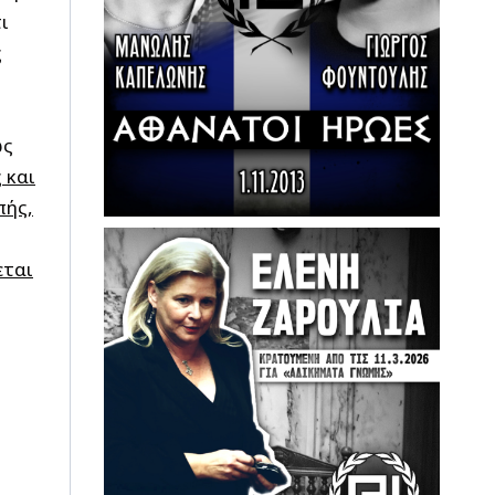
ι
ς
ως
 και
πής,
εται