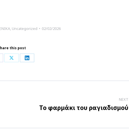
ΕΝΙΚΑ
,
Uncategorized
02/02/2026
hare this post
hare
Share
Share
n
on
on
acebook
X
LinkedIn
NEXT
Το φαρμάκι του ραγιαδισμού
Next
post: