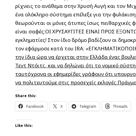
ρίχνεις το ανάθεμα στην Χρυσή Αυγή και τον Μιχ
ένα ολόκληρο σύστημα επέλεξε για την φυλάκιση
θεωρούνται οι μόνες άτυπες ίσως πειθαρχικές φ
είναι σαφές:ΟΙ ΧΡΥΣΑΥΓΙΤΕΣ ΕΙΝΑΙ ΠΡΟΣ ΕΞΟΝΤΩΣΙ
εγκληματίες! Στον ίδιο δρόμο βαδίζουν οι δημοκ
τον εφάρμοσε κατά του IRA: «ΕΓΚΛΗΜΑΤΙΚΟΠΟ
την ίδια ώρα να έρχεται στην Ελλάδα ένας βουλ
Τεντ Ντόιτς, και να δηλώνει ότι το νομικό σύσ
ταυτόχρονα οι εφημερίδες γράφουν ότι υπουργοί
να πολιτευτούμε στις προσεχείς εκλογές.Πράγμα
Share this:
Facebook
X
Telegram
Threads
Like this: