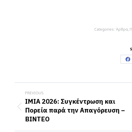
Categories:
Άρθρα
,
Γ
S
S
o
F
Post
PREVIOUS
navigation
ΙΜΙΑ 2026: Συγκέντρωση και
Πορεία παρά την Απαγόρευση –
Previous
ΒΙΝΤΕΟ
post: