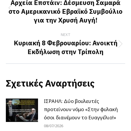
navigation
Αρχεία Επστάιν: Δέσμευση Σαμαρά
στο Αμερικανικό Εβραϊκό Συμβούλιο
Previous
για την Χρυσή Αυγή!
post:
NEXT
Κυριακή 8 Φεβρουαρίου: Ανοικτή
Next
Εκδήλωση στην Τρίπολη
post:
Σχετικές Αναρτήσεις
ΙΣΡΑΗΛ: Δύο βουλευτές
προτείνουν νόμο «Στην φυλακή
όσοι διανέμουν το Ευαγγέλιο!»
08/07/2026