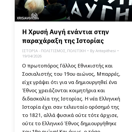
Η Χρυσή Αυγή ενάντια στην
παραχάραξη της Ιστορίας
ΙΣΤΟΡΙΑ - ΠΟΛΙΤΙΣΜΟΣ
,
ΠΟΛΙΤΙΚΗ
By
Antepithesi
19/04/2026
Ο πρωτοπόρος Γάλλος Εθνικιστής και
Σοσιαλιστής του 19ου αιώνος, Μπαρρές,
είχε γράψει ότι για να δημιουργηθεί ένα
Έθνος χρειάζονται κοιμητήρια και
διδασκαλία της Ιστορίας. Η νέα Ελληνική
Ιστορία έχει σαν τελευταίο ορόσημό της
το 1821, αλλά φυσικά ούτε τότε άρχισε,
ούτε το Ελληνικό Έθνος δημιουργήθηκε
τον 19ο αιώνα! Και όμως, ο τόσο