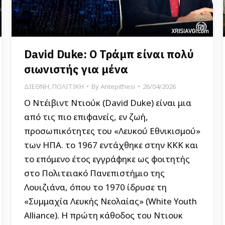
David Duke: Ο Τράμπ είναι πολύ
σιωνιστής για μένα
ΔΙΕΘΝΗ
,
ΠΟΛΙΤΙΚΗ
By
Antepithesi
26/04/2026
Ο Ντέιβιντ Ντιούκ (David Duke) είναι μια
από τις πιο επιφανείς, εν ζωή,
προσωπικότητες του «Λευκού Εθνικισμού»
των ΗΠΑ. το 1967 εντάχθηκε στην ΚΚΚ και
το επόμενο έτος εγγράφηκε ως φοιτητής
στο Πολιτειακό Πανεπιστήμιο της
Λουιζιάνα, όπου το 1970 ίδρυσε τη
«Συμμαχία Λευκής Νεολαίας» (White Youth
Alliance). Η πρώτη κάθοδος του Ντιουκ