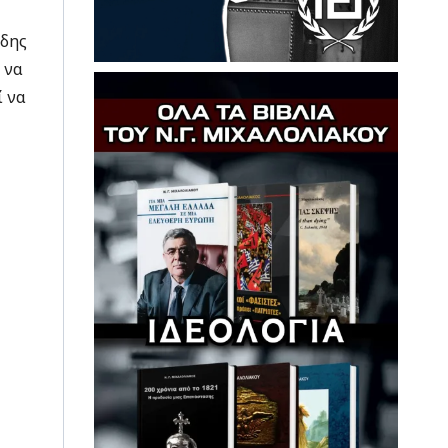
ώδης
 να
ί να