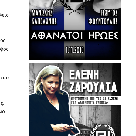
λείο
πος
άφος
κτυο
ος
,
νο