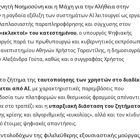
χνητή Νοημοσύνη και η Μάχη για την Αλήθεια στην
 η ραγδαία εξέλιξη των συστημάτων AI λειτουργεί ως εργα
ολλαπλασιαστής παραπληροφόρησης και σύγχυσης στον
«εκλεκτοί» του κατεστημένου
, ο υπουργός Ψηφιακής
υργός παρά τω πρωθυπουργώ και κυβερνητικός εκπρόσω
Πανεπιστημίου Αθηνών Χρήστος Ταραντίλης, η δημοσιογρ
Αλεξάνδρα Γούτα, καθώς και ο συγγραφέας Χρήστος
στο ζήτημα της
ταυτοποίησης των χρηστών στο διαδί
εται από AI
, με χαρακτηριστικές παρεμβάσεις που
δοσία των πλατφορμών και θεσμικούς φραγμούς απέναντι
ε στο τραπέζι και η
υπαρξιακή διάσταση του ζητήματ
κρίσης και αλγοριθμικής «ευκολίας», αλλά και τον κίνδυ
 έτοιμες ψηφιακές απαντήσεις.
εντολοδόχων της φιλελεύθερης εξουσιαστικής μούργας