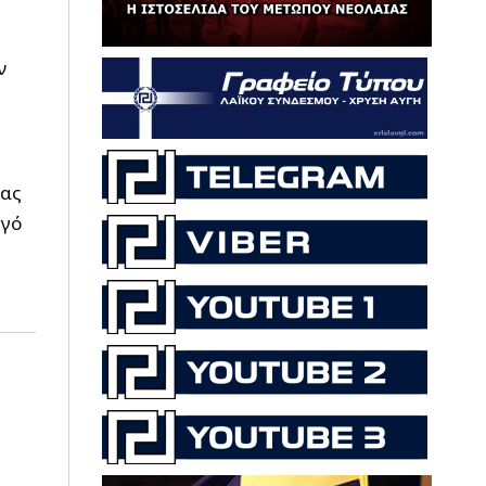
ν
ίας
γό