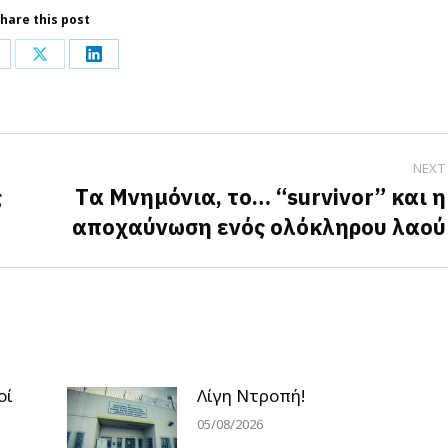
hare this post
hare
Share
Share
n
on
on
acebook
X
LinkedIn
NEXT
ς
Tα Μνημόνια, το… “survivor” και η
Next
αποχαύνωση ενός ολόκληρου λαού
post:
οί
Λίγη Ντροπή!
05/08/2026