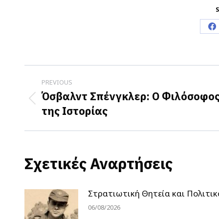
S
S
o
F
Post
PREVIOUS
navigation
Όσβαλντ Σπένγκλερ: Ο Φιλόσοφο
Previous
της Ιστορίας
post:
Σχετικές Αναρτήσεις
Στρατιωτική Θητεία και Πολιτικ
06/08/2026