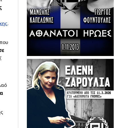
ς
κης
.
 που
σε
Σ
λαό
σα
ής