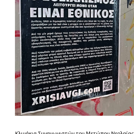
Κλιμάκια Συναγωνιστών του Μετώπου Νεολαίας 