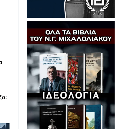
α
ει: