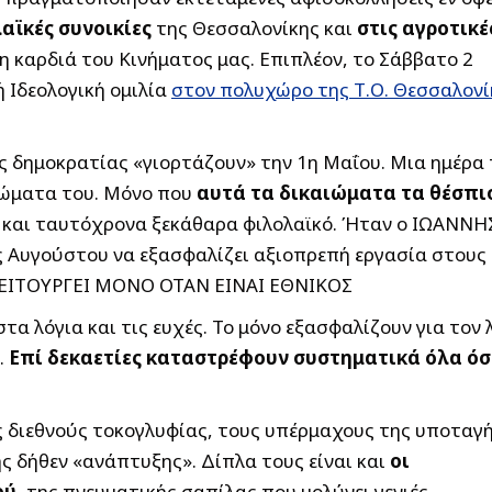
λαϊκές συνοικίες
της Θεσσαλονίκης και
στις αγροτικέ
 καρδιά του Κινήματος μας. Επιπλέον, το Σάββατο 2
 Ιδεολογική ομιλία
στον πολυχώρο της Τ.Ο. Θεσσαλονί
ς δημοκρατίας «γιορτάζουν» την 1η Μαΐου. Μια ημέρα
αιώματα του. Μόνο που
αυτά τα δικαιώματα τα θέσπι
, και ταυτόχρονα ξεκάθαρα φιλολαϊκό. Ήταν ο ΙΩΑΝΝΗ
 Αυγούστου να εξασφαλίζει αξιοπρεπή εργασία στους
 ΛΕΙΤΟΥΡΓΕΙ ΜΟΝΟ ΟΤΑΝ ΕΙΝΑΙ ΕΘΝΙΚΟΣ
τα λόγια και τις ευχές. Το μόνο εξασφαλίζουν για τον 
.
Επί δεκαετίες καταστρέφουν συστηματικά όλα ό
ς διεθνούς τοκογλυφίας, τους υπέρμαχους της υποταγ
ς δήθεν «ανάπτυξης». Δίπλα τους είναι και
οι
ού,
της πνευματικής σαπίλας που μολύνει γενιές