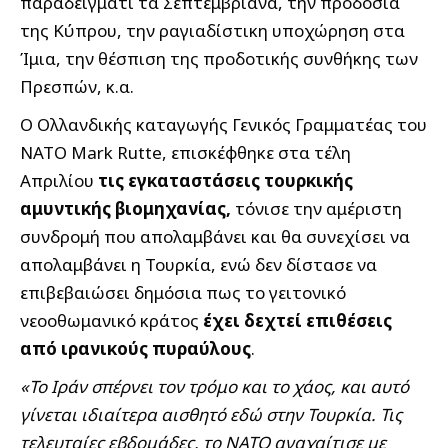
παραδείγματι τα Σεπτεμβριανά, την προδοσία
της Κύπρου, την ραγιαδίστικη υποχώρηση στα
Ίμια, την θέσπιση της προδοτικής συνθήκης των
Πρεσπών, κ.α.
Ο Ολλανδικής καταγωγής Γενικός Γραμματέας του
ΝΑΤΟ Mark Rutte, επισκέφθηκε στα τέλη
Απριλίου
τις εγκαταστάσεις τουρκικής
αμυντικής βιομηχανίας,
τόνισε την αμέριστη
συνδρομή που απολαμβάνει και θα συνεχίσει να
απολαμβάνει η Τουρκία, ενώ δεν δίστασε να
επιβεβαιώσει δημόσια πως το γειτονικό
νεοοθωμανικό κράτος
έχει δεχτεί επιθέσεις
από ιρανικούς πυραύλους
.
«Το Ιράν σπέρνει τον τρόμο και το χάος, και αυτό
γίνεται ιδιαίτερα αισθητό εδώ στην Τουρκία. Τις
τελευταίες εβδομάδες, το ΝΑΤΟ αναχαίτισε με