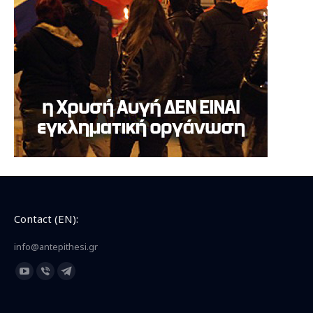
Contact (EN):
info@antepithesi.gr
Find us on:
YouTube
Viber
Telegram
page
page
page