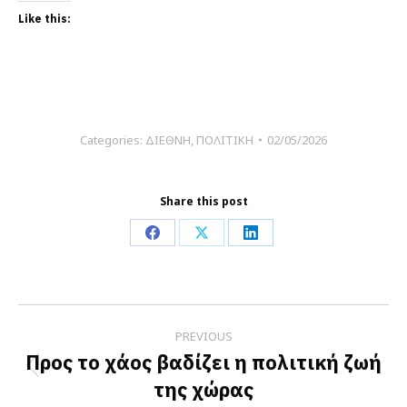
Like this:
Categories:
ΔΙΕΘΝΗ
,
ΠΟΛΙΤΙΚΗ
02/05/2026
Share this post
Share
Share
Share
on
on
on
Facebook
X
LinkedIn
Post
PREVIOUS
navigation
Προς το χάος βαδίζει η πολιτική ζωή
Previous
της χώρας
post: