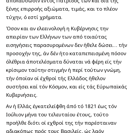
απολαύσωσιν εντός Πατρίδος των και διά της
ξένης επιρροής αξιώματα, τιμάς, και το πλέον
τύχην, ό εστί χρήματα.
Όσον και αν ελεεινολογή η Κυβέρνησις την
απειρίαν των Ελλήνων των από τοιαύτας
εισηγήσεις παρασυρομένων δεν ήθελε δώσει… τήν
προσοχήν της, άν δέν ήτο καταπεπεισμένη πόσον
όλέθρια άποτελέσματα δύναται νά φέρη είς τήν
κρίσιμον ταύτην στιγμήν ή περί τούτων γνώμη,
τήν όποίαν οί έχθροί τής Ελλάδος ήθελον
συστήσει καί τόν Κόσμον, και είς τάς Εύρωπαϊκάς
Κυβερνήσεις.
Αν ή Ελλάς έγκατελείφθη άπό τό 1821 έως τόν
Ιούλιον μήνα του τελευταίου έτους, τούτο
προήλθε διότι οί εχθροί της τήν παρέσταιναν
αδιακόπως πρός τους Βασιλείς, ώς λαόν