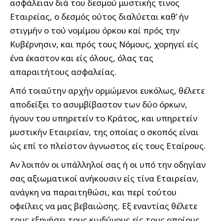
ασφάλειαν διά του δεσμού μυστικής τινος
Εταιρείας, ο δεσμός ούτος διαλύεται καθ’ ήν
στιγμήν ο τού νομίμου όρκου καί πρός την
Κυβέρνησιν, και πρός τους Νόμους, χορηγεί είς
ένα έκαστον και είς όλους, όλας τας
απαραιτήτους ασφαλείας.
Από τοιαύτην αρχήν ορμώμενοι ευκόλως, θέλετε
αποδείξει το ασυμβίβαστον των δύο όρκων,
ήγουν του υπηρετείν το Κράτος, και υπηρετείν
μυστικήν Εταιρείαν, της οποίας ο σκοπός είναι
ώς επί το πλείστον άγνωστος είς τους Εταίρους.
Αν λοιπόν οι υπάλληλοί σας ή οι υπό την οδηγίαν
σας αξιωματικοί ανήκουσιν είς τίνα Εταιρείαν,
ανάγκη να παραιτηθώσι, και περί τούτου
οφείλεις να μας βεβαιώσης. Εξ εναντίας θέλετε
τους εξηγήσει τους κινδύνους είς τους οποίους