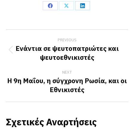
Share
Share
Share
on
on
on
Facebook
X
LinkedIn
Post
PREVIOUS
navigation
Ενάντια σε ψευτοπατριώτες και
Previous
ψευτοεθνικιστές
post:
NEXT
Η 9η Μαΐου, η σύγχρονη Ρωσία, και οι
Next
Εθνικιστές
post:
Σχετικές Αναρτήσεις