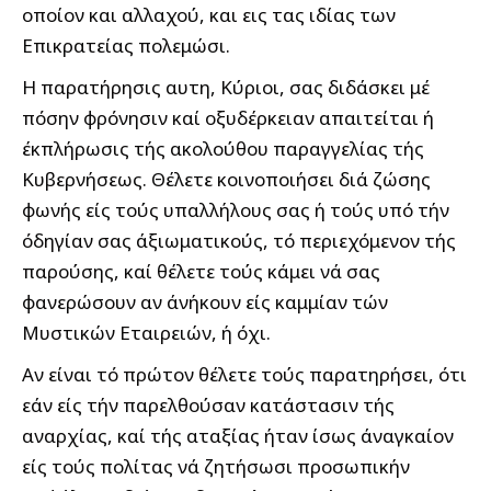
οποίον και αλλαχού, και εις τας ιδίας των
Επικρατείας πολεμώσι.
Η παρατήρησις αυτη, Κύριοι, σας διδάσκει μέ
πόσην φρόνησιν καί οξυδέρκειαν απαιτείται ή
έκπλήρωσις τής ακολούθου παραγγελίας τής
Κυβερνήσεως. Θέλετε κοινοποιήσει διά ζώσης
φωνής είς τούς υπαλλήλους σας ή τούς υπό τήν
όδηγίαν σας άξιωματικούς, τό περιεχόμενον τής
παρούσης, καί θέλετε τούς κάμει νά σας
φανερώσουν αν άνήκουν είς καμμίαν τών
Μυστικών Εταιρειών, ή όχι.
Αν είναι τό πρώτον θέλετε τούς παρατηρήσει, ότι
εάν είς τήν παρελθούσαν κατάστασιν τής
αναρχίας, καί τής αταξίας ήταν ίσως άναγκαίον
είς τούς πολίτας νά ζητήσωσι προσωπικήν