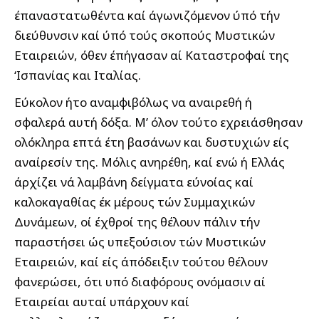
έπαναστατωθέντα καί άγωνιζόμενον ύπό τήν
διεύθυνσιν καί ύπό τούς σκοπούς Μυστικών
Εταιρειών, όθεν έπήγασαν αί Kαταστροφαί της
‘Ισπανίας και Ιταλίας.
Εύκολον ήτο αναμφιβόλως να αναιρεθή ή
σφαλερά αυτή δόξα. Μ’ όλον τούτο εχρειάσθησαν
ολόκληρα επτά έτη βασάνων και δυστυχιών είς
αναίρεσίν της. Μόλις ανηρέθη, καί ενώ ή Ελλάς
άρχίζει νά λαμβάνη δείγματα εύνοίας καί
καλοκαγαθίας έκ μέρους τών Συμμαχικών
Δυνάμεων, οί έχθροί της θέλουν πάλιν τήν
παραστήσει ώς υπεξούσιον τών Μυστικών
Εταιρειών, καί είς άπόδειξιν τούτου θέλουν
φανερώσει, ότι υπό διαφόρους ονόμασιν αί
Εταιρείαι αυταί υπάρχουν καί