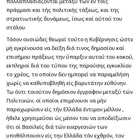
πολλαπλασιάζονται μεταξύ των εν τοίς
πράγμασι και τής πολιτικής τάξεως, και της
στρατιωτικής δυνάμεως, ίσως καί αύτού του
στόλου.
Τόσον ουσιώδες θεωρεί τούτο η Κυβέρνησις ώστε
μή εγκρίνουσα να δείξη διά τινος δημοσίου καί
επισήμου πράξεως την ύπαρξιν αυτού του κακού,
εκπληροί διά του τύπου της παρούσης εγκυκλίου
το χρέος, το οποίον δεν ημπορεί να παραμελήση
χωρίς να καθυποβληθή είς βαρυτάτην εύθύνην.
Τω όντι τοιούτον δημόσιον έγγραφον μεταξύ τών
Πολιτικών, οί οποίοι επιμένουσι να μήν
παραχωρώσιν είς τήν Ελλάδα έντιμον μέλλον ,
ήθελε χρησιμεύσει ώς μέσον του να αποδείξωσιν
ότι οί Βασιλείς διά τών ευεργεσιών των
υποθάλπουσιν είς την Ελλάδα τόν εχθρόν, τον