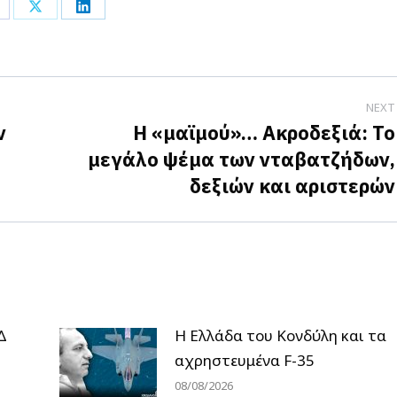
hare
Share
Share
n
on
on
acebook
X
LinkedIn
NEXT
ν
Η «μαϊμού»… Ακροδεξιά: Το
μεγάλο ψέμα των νταβατζήδων,
Next
δεξιών και αριστερών
post:
Δ
Η Ελλάδα του Κονδύλη και τα
αχρηστευμένα F-35
08/08/2026