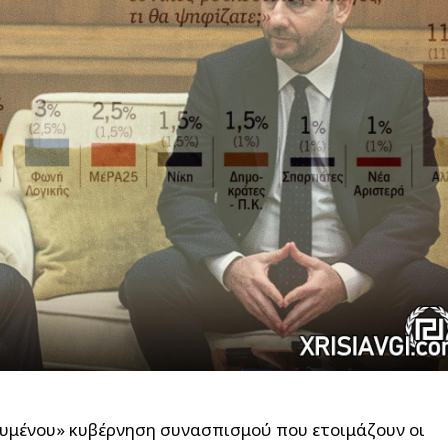
υμένου» κυβέρνηση συνασπισμού που ετοιμάζουν οι