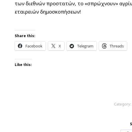
των διεθνών προστατών, το «σπρώχνουν» αγρίω
εταιρειών δημοσκοπήσεων!
Share this:
Facebook
X
Telegram
Threads
Like this:
Category:
S