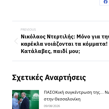
S
o
F
Post
PREVIOUS
navigation
Νικόλαος Ντερτιλής: Μόνο για τη
καρέκλα νοιάζονται τα κόμματα!
Previous
Κατάλαβες, παιδί μου;
post:
Σχετικές Αναρτήσεις
ΠΑΣΟΚική συγκέντρωση της… Ν
στην Θεσσαλονίκη
09/08/2026