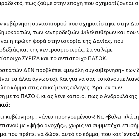
παραδεκτό, πως ζούμε στην εποχή που σχηματίζονται 
ν κυβέρνηση συνασπισμού που σχηματίστηκε στην Δαν
ημοκρατών, των κεντροδεξιών Φιλελευθέρων και του 
αι η πρώτη φορά στην ιστορία της Δανίας, που
δεξιάς και της κεντροαριστεράς. Σα να λέμε,
τίστοιχο ΣΥΡΙΖΑ και το αντίστοιχο ΠΑΣΟΚ.
ροστατών ΔΕΝ προβλέπει «μεγάλη συγκυβέρνηση» των 
ίναι τα άλλα άγνωστο). Και για να σας το κάνουμε λια
ώτο κόμμα στις επικείμενες εκλογές. Άρα, εκ των
 με το ΠΑΣΟΚ, κι ας λένε κάποιοι πως ο Ανδρουλάκης 
κιά;
ατι κυβέρνηση… «άνευ προηγουμένου»! Να «βάλει πλάτ
τιανού με «ψήφο ανοχής», χωρίς να συμμετέχει επισή
μα που πρέπει να δώσει αυτό το κόμμα, που κατ’ εντολ