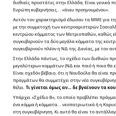
διεθνείς προστάτες στην Ελλάδα; Είναι γενικά 
Ευρώπη κυβερνήσεις… «άνευ προηγουμένου».
Αυτόν τον χαρακτηρισμό έδωσαν τα ΜΜΕ για τη
με την συμμετοχή των κεντροαριστερών Σοσιαλδ
κεντρώου κόμματος των Μετριοπαθών, καθώς είν
συγκυβερνούν τα δύο μεγάλα κόμματα της κεντρο
συγκυβερνούν πλέον η ΝΔ της Δανίας, με τον αν
Στην Ελλάδα πάντως, το σχέδιο των διεθνών π
μεγαλύτερων κομμάτων (ΝΔ και ποιό ή ποια θα ε
Είναι σχεδόν βέβαιο, ότι η Νουδούλα θα είναι πρ
πραγμάτων θα συμμετέχει στην νέα συγκυβέρνηση
θέλει.
Τι γίνεται όμως αν… δε βγαίνουν τα κου
Υπάρχει «Σχέδιο Β», το οποίο προβλέπει πράγμ
ένα κόμμα ή κόμματα… νεοπατριωτικά ή η Καρυσ
στη συγκυβέρνηση. Κι αυτό θα είναι το αντάλλαγ