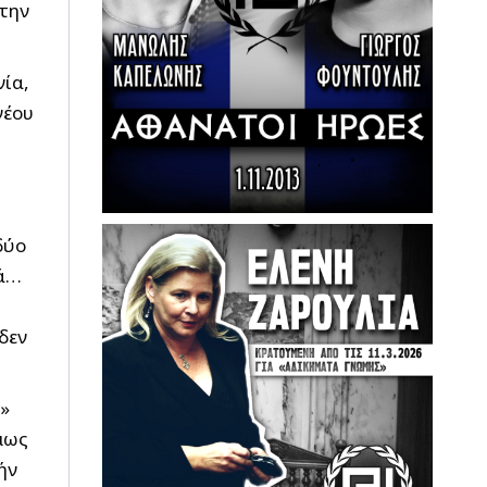
στην
ία,
νέου
δύο
νά…
δεν
η»
μως
ήν