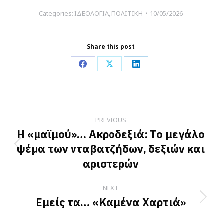
Categories:
ΙΔΕΟΛΟΓΙΑ
,
ΠΟΛΙΤΙΚΗ
10/05/2026
Share this post
Share
Share
Share
on
on
on
Facebook
X
LinkedIn
Post
PREVIOUS
navigation
Η «μαϊμού»… Ακροδεξιά: Το μεγάλο
ψέμα των νταβατζήδων, δεξιών και
Previous
αριστερών
post:
NEXT
Εμείς τα… «Καμένα Χαρτιά»
Next
post: