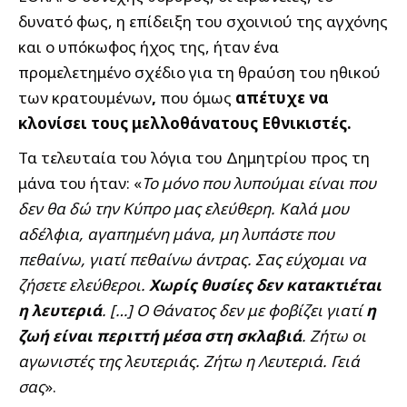
δυνατό φως, η επίδειξη του σχοινιού της αγχόνης
και ο υπόκωφος ήχος της, ήταν ένα
προμελετημένο σχέδιο για τη θραύση του ηθικού
των κρατουμένων
,
που όμως
απέτυχε να
κλονίσει τους μελλοθάνατους Εθνικιστές.
Τα τελευταία του λόγια του Δημητρίου προς τη
μάνα του ήταν: «
Το μόνο που λυπούμαι είναι που
δεν θα δώ την Κύπρο μας ελεύθερη. Καλά μου
αδέλφια, αγαπημένη μάνα, μη λυπάστε που
πεθαίνω, γιατί πεθαίνω άντρας. Σας εύχομαι να
ζήσετε ελεύθεροι.
Χωρίς θυσίες δεν κατακτιέται
η λευτεριά
. […] Ο Θάνατος δεν με φοβίζει γιατί
η
ζωή είναι περιττή μέσα στη σκλαβιά
. Ζήτω οι
αγωνιστές της λευτεριάς. Ζήτω η Λευτεριά. Γειά
σας
».