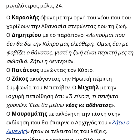
μεγαλύτερος μόλις 24.
Ο
Καραολής
έφυγε με την οργή του νέου που του
χαρίζουν την Αθανασία στερώντας του τη ζωή.
Ο
Δημητρίου
με το παράπονο: «
Λυπούμαι που
δεν θα δω την Κύπρο μας ελεύθερη. Όμως δεν με
φοβίζει ο θάνατος, γιατί η ζωή είναι περιττή μες τη
σκλαβιά. Ζήτω η Λευτεριά
».
Ο
Πατάτσος
υμνώντας τον Κύριο.
Ο
Ζάκος
ακούγοντας την Ηρωική πέμπτη
Συμφωνία του Μπετόβεν. Ο
Μιχαήλ
με την
ισχυρή πεποίθηση ότι: «
Τι είκοσι, τι πενήντα
χρονών; Έτσι θα μείνω
νέος κι αθάνατος
».
Ο
Μαυρομάτης
με ακλόνητη την πίστη στην
εκδίκηση που θα έπαιρνε ο Αρχηγός του «
Ζήτω ο
Διγενής!
» ήταν οι τελευταίες του λέξεις.
Ο
Παναγίδης
με τεράστια, με Ολύμπια