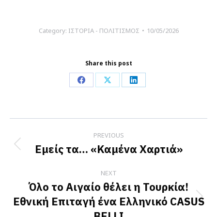
Category:
ΙΣΤΟΡΙΑ - ΠΟΛΙΤΙΣΜΟΣ
10/05/2026
Share this post
Share
Share
Share
on
on
on
Facebook
X
LinkedIn
Post
PREVIOUS
navigation
Εμείς τα… «Καμένα Χαρτιά»
Previous
post:
NEXT
Όλο το Αιγαίο θέλει η Τουρκία!
Εθνική Επιταγή ένα Ελληνικό CASUS
Next
BELLI
post: