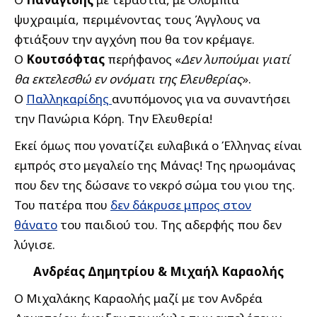
ψυχραιμία, περιμένοντας τους Άγγλους να
φτιάξουν την αγχόνη που θα τον κρέμαγε.
Ο
Κουτσόφτας
περήφανος «
Δεν λυπούμαι γιατί
θα εκτελεσθώ εν ονόματι της Ελευθερίας
».
Ο
Παλληκαρίδης
ανυπόμονος για να συναντήσει
την Πανώρια Κόρη. Την Ελευθερία!
Εκεί όμως που γονατίζει ευλαβικά ο Έλληνας είναι
εμπρός στο μεγαλείο της Μάνας! Της ηρωομάνας
που δεν της δώσανε το νεκρό σώμα του γιου της.
Του πατέρα που
δεν δάκρυσε μπρος στον
θάνατο
του παιδιού του. Της αδερφής που δεν
λύγισε.
Ανδρέας Δημητρίου & Μιχαήλ Καραολής
Ο Μιχαλάκης Καραολής μαζί με τον Ανδρέα