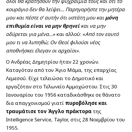
όλοι θα κρατήσουν την ψυχραιμία τους και ότι το
κουράγιο δεν θα λείψει… Παρηγορήστε την μητέρα
μου και πέστε σ’ αυτήν ότι υστάτη μου και
μόνη
επιθυμία είναι να
μην θρηνεί
και να μην
οδύρεται για μένα…
» και αλλού: «
Από τον εαυτό
μου τι να λυπηθώ; Ον Θεοί φιλούσι νέος
αποθνήσκει έλεγαν οι αρχαίοι
».
Ο Ανδρέας Δημητρίου ήταν 22 χρονών.
Καταγόταν από τον Άγιο Μάμα, της επαρχίας
Λεμεσού. Είχε τελειώσει το Δημοτικό και
εργαζόταν στο Τελωνείο Αμμοχώστου. Στις 30
Ιανουαρίου του 1956 καταδικάσθηκε σε θάνατο
δια απαγχονισμού γιατί
πυροβόλησε και
τραυμάτισε τον Άγγλο πράκτορα
της
Intelligence Service, Taylor, στις 28 Νοεμβρίου του
1955.