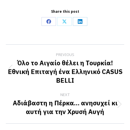
Share this post
Share
Share
Share
on
on
on
Facebook
X
LinkedIn
Post
PREVIOUS
navigation
Όλο το Αιγαίο θέλει η Τουρκία!
Εθνική Επιταγή ένα Ελληνικό CASUS
Previous
BELLI
post:
NEXT
Αδιάβαστη η Πέρκα… ανησυχεί κι
Next
αυτή για την Χρυσή Αυγή
post: