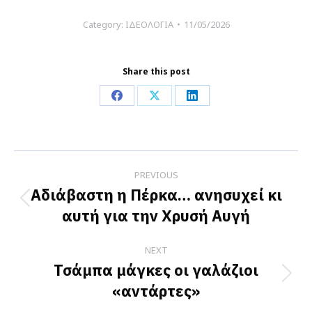
Category:
ΙΔΕΟΛΟΓΙΑ
11/05/2026
Share this post
Share
Share
Share
on
on
on
Facebook
X
LinkedIn
Post
PREVIOUS
navigation
Αδιάβαστη η Πέρκα… ανησυχεί κι
Previous
αυτή για την Χρυσή Αυγή
post:
NEXT
Τσάμπα μάγκες οι γαλάζιοι
Next
«αντάρτες»
post: