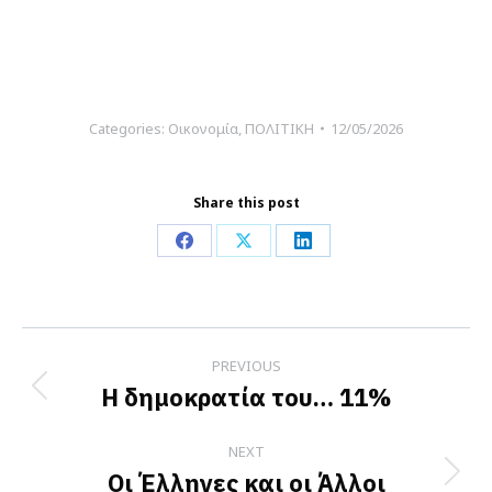
Categories:
Οικονομία
,
ΠΟΛΙΤΙΚΗ
12/05/2026
Share this post
Share
Share
Share
on
on
on
Facebook
X
LinkedIn
Post
PREVIOUS
navigation
Η δημοκρατία του… 11%
Previous
post:
NEXT
Οι Έλληνες και οι Άλλοι
Next