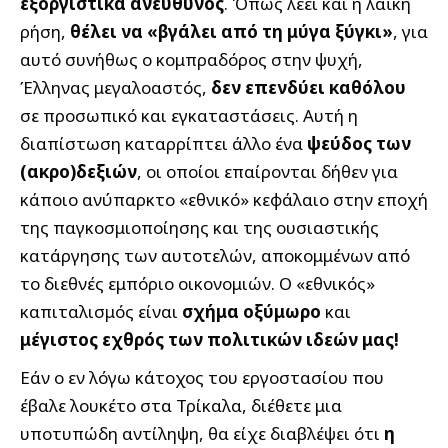
εξοργιστικά ανεύθυνος
. Όπως λέει και η λαϊκή
ρήση,
θέλει να «βγάλει από τη μύγα ξύγκι»
, για
αυτό συνήθως ο κομπραδόρος στην ψυχή,
Έλληνας μεγαλοαστός,
δεν επενδύει καθόλου
σε προσωπικό και εγκαταστάσεις. Αυτή η
διαπίστωση καταρρίπτει άλλο ένα
ψεύδος των
(ακρο)δεξιών
, οι οποίοι επαίρονται δήθεν για
κάποιο ανύπαρκτο «εθνικό» κεφάλαιο στην εποχή
της παγκοσμιοποίησης και της ουσιαστικής
κατάργησης των αυτοτελών, αποκομμένων από
το διεθνές εμπόριο οικονομιών. Ο «εθνικός»
καπιταλισμός είναι
σχήμα οξύμωρο
και
μέγιστος εχθρός των πολιτικών ιδεών μας!
Εάν ο εν λόγω κάτοχος του εργοστασίου που
έβαλε λουκέτο στα Τρίκαλα, διέθετε μια
υποτυπώδη αντίληψη, θα είχε διαβλέψει ότι
η