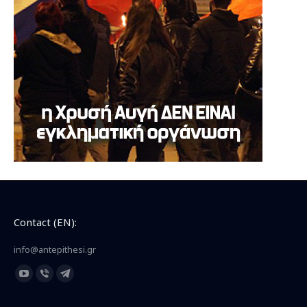
Contact (EN):
info@antepithesi.gr
Find us on:
YouTube
Viber
Telegram
page
page
page