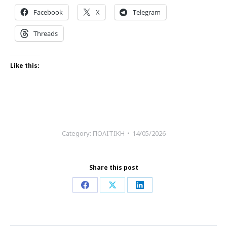
Facebook
X
Telegram
Threads
Like this:
Category:
ΠΟΛΙΤΙΚΗ
14/05/2026
Share this post
Share
Share
Share
on
on
on
Facebook
X
LinkedIn