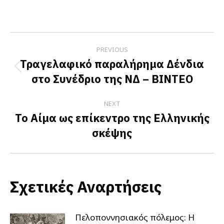
on
on
on
Facebook
X
LinkedIn
Post
PREVIOUS
navigation
Τραγελαφικό παραλήρημα Δένδια
Previous
στο Συνέδριο της ΝΔ – ΒΙΝΤΕΟ
post:
NEXT
Το Αίμα ως επίκεντρο της Ελληνικής
Next
σκέψης
post:
Σχετικές Αναρτήσεις
Πελοποννησιακός πόλεμος: Η