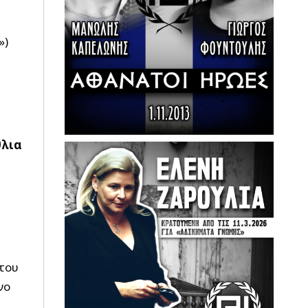
»)
θλια
 του
νο