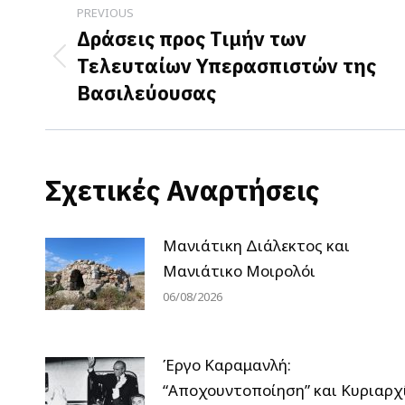
Post
PREVIOUS
navigation
Δράσεις προς Τιμήν των
Τελευταίων Υπερασπιστών της
Previous
Βασιλεύουσας
post:
Σχετικές Αναρτήσεις
Μανιάτικη Διάλεκτος και
Μανιάτικο Μοιρολόι
06/08/2026
Έργο Καραμανλή:
“Αποχουντοποίηση” και Κυριαρχ