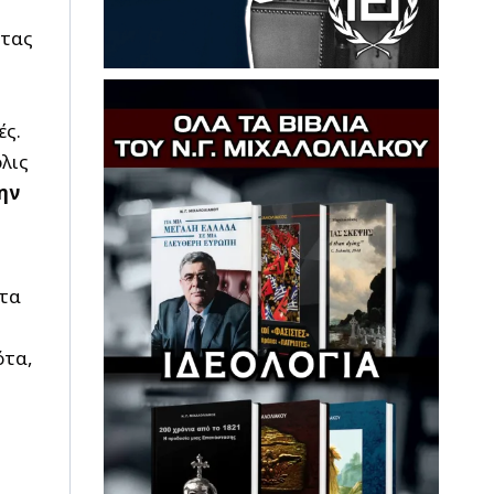
ντας
ές.
όλις
ην
στα
ότα,