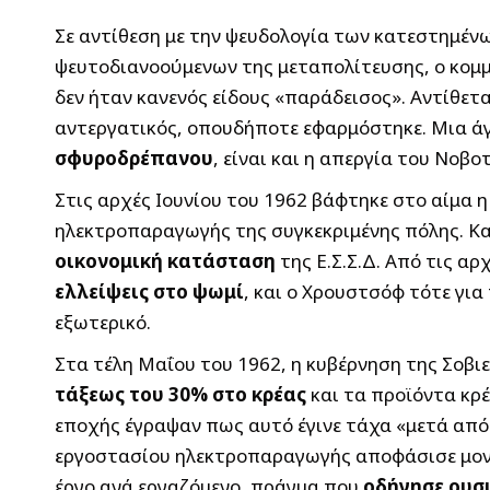
Σε αντίθεση με την ψευδολογία των κατεστημέν
ψευτοδιανοούμενων της μεταπολίτευσης, ο κομμ
δεν ήταν κανενός είδους «παράδεισος». Αντίθετ
αντεργατικός, οπουδήποτε εφαρμόστηκε. Μια 
σφυροδρέπανου
, είναι και η απεργία του Νοβο
Στις αρχές Ιουνίου του 1962 βάφτηκε στο αίμα 
ηλεκτροπαραγωγής της συγκεκριμένης πόλης. Κ
οικονομική κατάσταση
της Ε.Σ.Σ.Δ. Από τις α
ελλείψεις στο ψωμί
, και ο Χρουστσόφ τότε γι
εξωτερικό.
Στα τέλη Μαΐου του 1962, η κυβέρνηση της Σοβ
τάξεως του 30% στο κρέας
και τα προϊόντα κρέ
εποχής έγραψαν πως αυτό έγινε τάχα «μετά από 
εργοστασίου ηλεκτροπαραγωγής αποφάσισε μον
έργο ανά εργαζόμενο, πράγμα που
οδήγησε ουσ