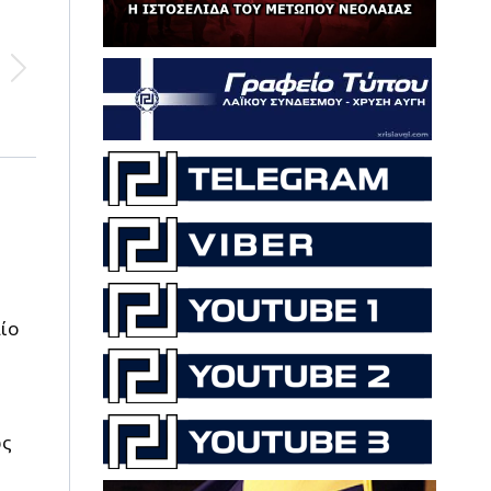
ίο
ως