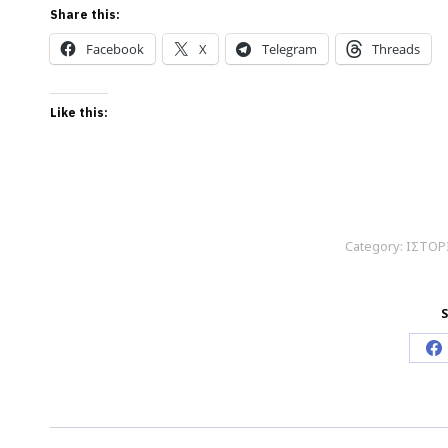
Share this:
Facebook
X
Telegram
Threads
Like this:
Category:
ΙΣΤΟΡ
S
S
o
F