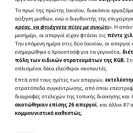
Το πρωί της πρώτης Ιουνίου, διακόσιοι εργαζό
αύξηση μισθών, ενώ ο διευθυντής της επιχείρη
κρέας, να φτιάχνετε πίτες με συκώτι
». Η απάν
μεσημέρι, οι απεργοί είχαν φτάσει τις
πέντε χιλ
Την επόμενη ημέρα στις δύο Ιουνίου, οι απεργοί
ενημερώθηκε ο Χρουστσόφ για τα γεγονότα,
διέ
πόλη των ειδικών στρατευμάτων της
KGB.
Στ
οπλισμένοι δέκα ελεύθεροι σκοπευτές.
Επτά από τους ηγέτες των απεργών,
εκτελέστη
στρατόπεδα συγκέντρωσης, από όπου επέστρεψα
διαγραφές στελεχών της τοπικής διοίκησης και
σκοτώθηκαν επίσης 26 απεργοί
, και άλλοι 8
κομμουνιστικό καθεστώς.