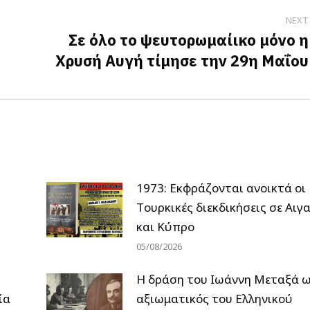
NEXT
Σε όλο το ψευτορωμαίικο μόνο η
Next
Χρυσή Αυγή τίμησε την 29η Μαΐου
post:
1973: Εκφράζονται ανοικτά οι
Tουρκικές διεκδικήσεις σε Αιγα
και Κύπρο
05/08/2026
H δράση του Ιωάννη Μεταξά 
ία
αξιωματικός του Ελληνικού