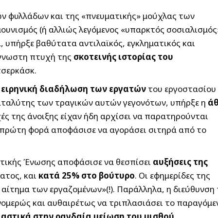
ων φυλλάδων και της «πνευματικής» μούχλας των
ουνισμός (ή αλλιώς λεγόμενος «υπαρκτός σοσιαλισμός
α, υπήρξε βαθύτατα αντιλαϊκός, εγκληματικός και
άγνωστη πτυχή της
σκοτεινής ιστορίας του
τσερκάσκ.
η
ειρηνική διαδήλωση των εργατών
του εργοστασίου
αταλύτης των τραγικών αυτών γεγονότων, υπήρξε η
ά
ρχές της άνοιξης είχαν ήδη αρχίσει να παρατηρούνται
α πρώτη φορά αποφάσισε να αγοράσει σιτηρά από το
ιετικής Ένωσης αποφάσισε να θεσπίσει
αυξήσεις της
ατος, και
κατά 25% στο βούτυρο
. Οι εφημερίδες της
αίτημα των εργαζομένων»(!). Παράλληλα, η διεύθυνση
ομερώς και αυθαιρέτως να τριπλασιάσει το παραγόμε
ιαστικά στην ραγδαία μείωση του μισθού
.