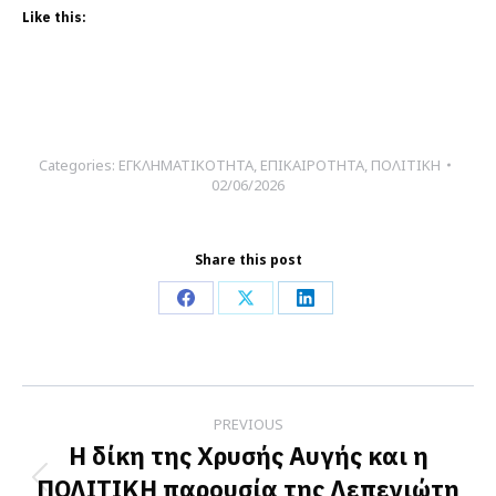
Like this:
Categories:
ΕΓΚΛΗΜΑΤΙΚΟΤΗΤΑ
,
ΕΠΙΚΑΙΡΟΤΗΤΑ
,
ΠΟΛΙΤΙΚΗ
02/06/2026
Share this post
Share
Share
Share
on
on
on
Facebook
X
LinkedIn
Post
PREVIOUS
navigation
Η δίκη της Χρυσής Αυγής και η
ΠΟΛΙΤΙΚΗ παρουσία της Λεπενιώτη
Previous