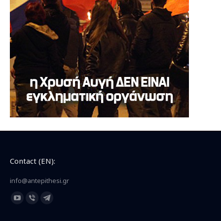
Contact (EN):
info@antepithesi.gr
Find us on:
YouTube
Viber
Telegram
page
page
page