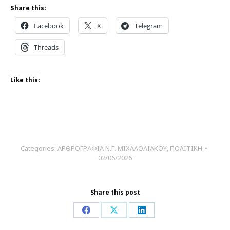
Share this:
Facebook
X
Telegram
Threads
Like this:
Categories:
ΑΡΘΡΟΓΡΑΦΙΑ Ν.Γ. ΜΙΧΑΛΟΛΙΑΚΟΥ
,
ΠΟΛΙΤΙΚΗ
02/06/2026
Share this post
Share
Share
Share