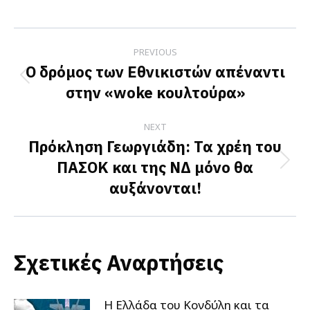
on
on
on
Facebook
X
LinkedIn
Post
PREVIOUS
navigation
Ο δρόμος των Εθνικιστών απέναντι
Previous
στην «woke κουλτούρα»
post:
NEXT
Πρόκληση Γεωργιάδη: Τα χρέη του
ΠΑΣΟΚ και της ΝΔ μόνο θα
Next
αυξάνονται!
post:
Σχετικές Αναρτήσεις
Η Ελλάδα του Κονδύλη και τα