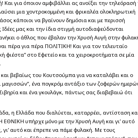
 Και για όποιον αμφιβάλλει ας ανοίξει την τηλεόρασή
λαύσει μια χοντροκομμένη και φρικαλέα ολοκληρωτική
σος κάποιοι να βγαίνουν δημόσια και με περισσή
ις Ιδέες μας και την ίδια στιγμή αυτοδιαψεύδονται
νήκει ο άθλος που έβαλαν την Χρυσή Αυγή στην φυλακη
ίναι πέρα για πέρα ΠΟΛΙΤΙΚΗ! Και για τον τελευταίο
ή φιέστα” στο Εφετείο και τα χειροκροτήματα σε μία
.
α και βεβαίως του Κουτσούμπα για να καταλάβει και ο
ήγι μαγισσών”, ένα πογκρόμ αντάξιο των ζοφερών ημερώ
 Σιβηρία και ένα γκουλάγκ, πάντως σας διαβεβαιώ ότι
λάδα, η Ελλάδα που διαλύεται, καταρρέει, αντίσταση καμ
 ΕΘΝΙΚΗ υπήρχε μόνο με την Χρυσή Αυγή και γι’ αυτό
, γι’ αυτό και έπρεπε να πάμε φυλακή. Με τους