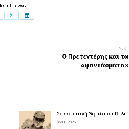
hare this post
hare
Share
Share
n
on
on
acebook
X
LinkedIn
NEXT
Ο Πρετεντέρης και τα
Next
«φαντάσματα»
post:
Στρατιωτική Θητεία και Πολιτ
06/08/2026