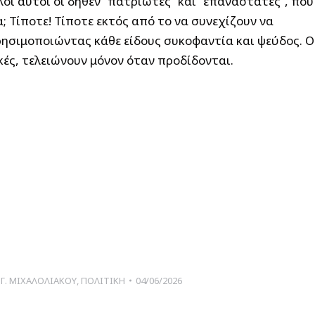
οι αυτοί οι δήθεν “πατριώτες” και “επαναστάτες”, που
 Τίποτε! Τίποτε εκτός από το να συνεχίζουν να
ρησιμοποιώντας κάθε είδους συκοφαντία και ψεύδος. Ο
κές, τελειώνουν μόνον όταν προδίδονται.
Γ. ΜΙΧΑΛΟΛΙΑΚΟΥ
,
ΠΟΛΙΤΙΚΗ
04/06/2026