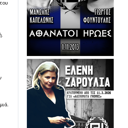
 του
́.
ν
ιά.