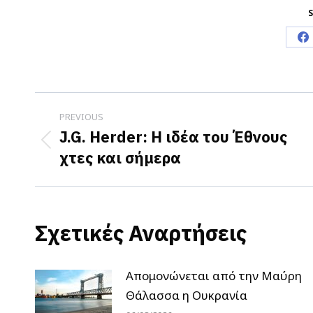
S
S
o
F
Post
PREVIOUS
navigation
J.G. Herder: Η ιδέα του Έθνους
Previous
χτες και σήμερα
post:
Σχετικές Αναρτήσεις
Απομονώνεται από την Μαύρη
Θάλασσα η Ουκρανία