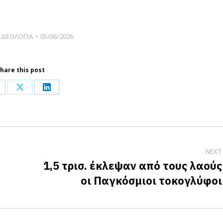
ΙΔΕΟΛΟΓΙΑ
05/06/2026
hare this post
hare
Share
Share
n
on
on
acebook
X
LinkedIn
NEXT
1,5 τρισ. έκλεψαν από τους λαούς
Next
οι Παγκόσμιοι τοκογλύφοι
post: