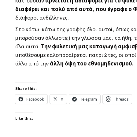
κατ’ ουσίαν
αρνείται ή αδιαφορεί για το φυλ
διαφέρει και πολύ από αυτά, που έγραφε ο 
διάφοροι ανθέλληνες.
Στο κάτω–κάτω της γραφής όλοι αυτοί, όπως κα
μπορούσαν άλλωστε;) την γλώσσα μας, τα ήθη, τ
όλα αυτά.
Την φυλετική μας καταγωγή αμφισ
υποθέσουμε καλοπροαίρετοι πατριώτες, οι οποίο
άλλο από την
άλλη όψη του εθνομηδενισμού.
Share this:
Facebook
X
Telegram
Threads
Like this: