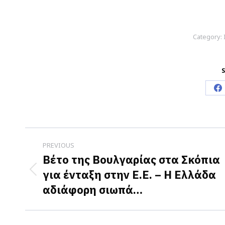
Category:
S
S
o
F
Post
PREVIOUS
navigation
Βέτο της Βουλγαρίας στα Σκόπια
για ένταξη στην Ε.Ε. – Η Ελλάδα
Previous
αδιάφορη σιωπά…
post: