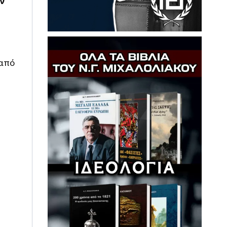
ν
 από