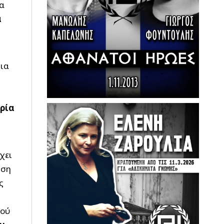
α
α
για
ορία
χει
ωση
ς
μού