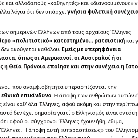
ς και αλλοδαπούς «καθηγητές» και «διανοουμένους» ν
άλλα λόγια ότι δεν υπάρχει
γνήσια φυλετική συνέχει
 των σημερινών Ελλήνων από τους αρχαίους Έλληνες
ύθερο «πολιτιστικό» κατεστημένο… ρατσιστική
και 
ν δεν ακούγεται καθόλου.
Εμείς με υπερηφάνεια
αστα, όπως οι Αμερικανοί, οι Αυστραλοί ή οι
ς η Θεία Πρόνοια εποίησε και στην συνέχεια η Ιστ
ενοι, που αναμφισβήτητα υπερασπίζονται την
 εθνικά επικίνδυνο
. Η άποψη των ανθρώπων αυτών έ
ες είναι καθ’ όλα Έλληνες, αφού ακόμη και στην περίπτ
αυτό δεν έχει σημασία γιατί ο Ελληνισμός είναι οντότη
 ότι αφού οι σύγχρονοι Έλληνες έχουν ήθη, έθιμα,
αι Έλληνες. Η άποψη αυτή «υπερασπίσεως» του Ελληνισ