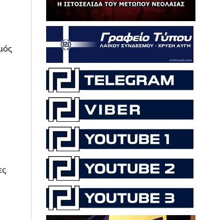
μός
ες