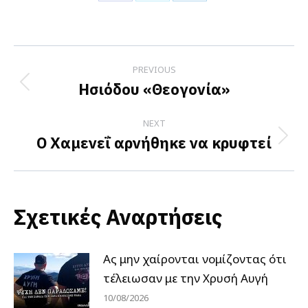
Share
Share
Share
on
on
on
Facebook
X
LinkedIn
Post
PREVIOUS
navigation
Ησιόδου «Θεογονία»
Previous
post:
NEXT
Ο Χαμενεΐ αρνήθηκε να κρυφτεί
Next
post:
Σχετικές Αναρτήσεις
Ας μην χαίρονται νομίζοντας ότι
τέλειωσαν με την Χρυσή Αυγή
10/08/2026