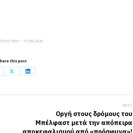
ΠΟΛΙΤΙΚΗ
11/06/2026
hare this post
hare
Share
Share
n
on
on
acebook
X
LinkedIn
NEXT
Οργή στους δρόμους του
Μπέλφαστ μετά την απόπειρα
Next
αποκεφαλισμού από «πρόσφυγα»!