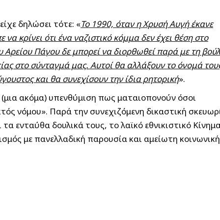
είχε δηλώσει τότε: «
Το 1990, όταν η Χρυσή Αυγή έκανε
 να κρίνει ότι ένα ναζιστικό κόμμα δεν έχει θέση στο
ου Αρείου Πάγου δε μπορεί να διορθωθεί παρά με τη βού
ίας στο σύνταγμά μας. Αυτοί θα αλλάξουν το όνομά του
γουστος και θα συνεχίσουν την ίδια ρητορική
».
 (μια ακόμα) υπενθύμιση πως ματαιοπονούν όσοι
τός νόμου». Παρά την συνεχιζόμενη δικαστική σκευωρ
 τα ενταύθα δουλικά τους, το λαϊκό εθνικιστικό Κίνημ
ισμός με πανελλαδική παρουσία και αμείωτη κοινωνική