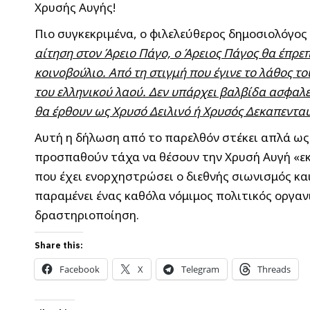
Χρυσής Αυγής!
Πιο συγκεκριμένα, ο φιλελεύθερος δημοσιολόγος 
αίτηση στον Άρειο Πάγο, ο Άρειος Πάγος θα έπρεπε
κοινοβούλιο. Από τη στιγμή που έγινε το λάθος τ
του ελληνικού λαού. Δεν υπάρχει βαλβίδα ασφαλε
θα έρθουν ως Χρυσό Δειλινό ή Χρυσός Δεκαπενταύ
Αυτή η δήλωση από το παρελθόν στέκει απλά ως
προσπαθούν τάχα να θέσουν την Χρυσή Αυγή «εκ
που έχει ενορχηστρώσει ο διεθνής σιωνισμός και
παραμένει ένας καθόλα νόμιμος πολιτικός οργαν
δραστηριοποίηση.
Share this:
Facebook
X
Telegram
Threads