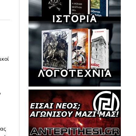
ικοί
ν
ίας