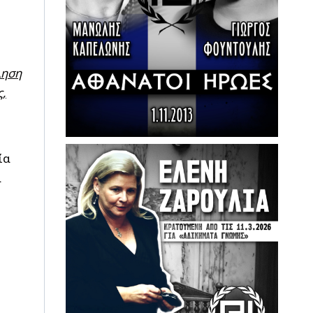
ληση
ς,
ία
α