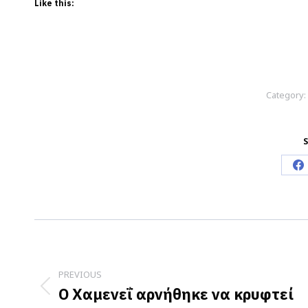
Like this:
Category:
S
S
o
F
Post
navigation
PREVIOUS
Ο Χαμενεΐ αρνήθηκε να κρυφτεί
Previous