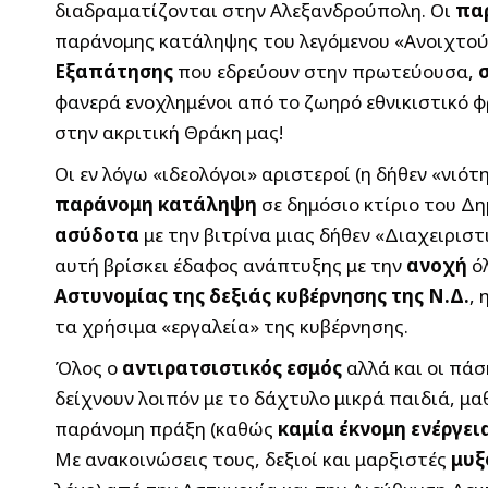
διαδραματίζονται στην Αλεξανδρούπολη. Οι
πα
παράνομης κατάληψης του λεγόμενου «Ανοιχτού
Εξαπάτησης
που εδρεύουν στην πρωτεύουσα,
φανερά ενοχλημένοι από το ζωηρό εθνικιστικό 
στην ακριτική Θράκη μας!
Οι εν λόγω «ιδεολόγοι» αριστεροί (η δήθεν «νιότ
παράνομη κατάληψη
σε δημόσιο κτίριο του Δη
ασύδοτα
με την βιτρίνα μιας δήθεν «Διαχειρισ
αυτή βρίσκει έδαφος ανάπτυξης με την
ανοχή
όλ
Αστυνομίας της δεξιάς κυβέρνησης της Ν.Δ.
, 
τα χρήσιμα «εργαλεία» της κυβέρνησης.
Όλος ο
αντιρατσιστικός εσμός
αλλά και οι πά
δείχνουν λοιπόν με το δάχτυλο μικρά παιδιά, μα
παράνομη πράξη (καθώς
καμία έκνομη ενέργει
Με ανακοινώσεις τους, δεξιοί και μαρξιστές
μυξ