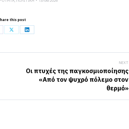
ΙΡΟΤΗΤΑ
,
ΠΟΛΙΤΙΚΗ
13/06/2026
hare this post
hare
Share
Share
n
on
on
acebook
X
LinkedIn
NEXT
Οι πτυχές της παγκοσμιοποίησης
«Από τον ψυχρό πόλεμο στον
Next
θερμό»
post: