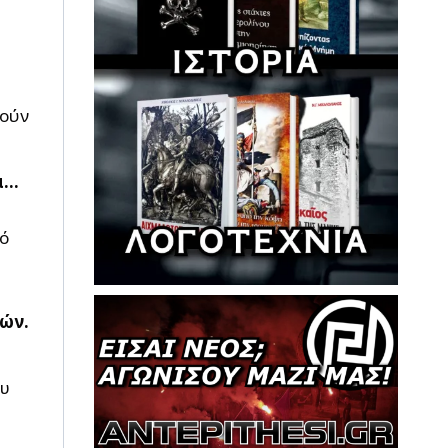
θούν
α…
πό
κών.
ου