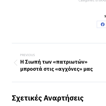
Categories:
ΕΠΙΚΑ
S
S
o
F
Post
navigation
PREVIOUS
Η Σιωπή των «πατριωτών»
Previous
μπροστά στις «αγχόνες» μας
post:
Σχετικές Αναρτήσεις