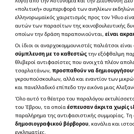
λόγο) από την Αστυνομία και την Διεύθυνση Δευ
«πολιτική» συμπεριφορά των ανηλίκων εκδηλών
ελληνορωμαϊκός χαιρετισμός προς τον Ήλιο εί
αυτών των παρασίτων της κοινοβουλευτικής δυσ
οποίων την δράση παραπονιούνται,
είναι ακρα
Οι ίδιοι οι αναρχοκομμουνιστές παλιάτσοι είνα
σύμπλευση με το καθεστώς
την εξόφθαλμη πα
θλιβεροί αντιφασίστες που ανοιχτά πλέον απο
τσαρλατάνων,
προσπαθούν να δημιουργήσουν
γκρουπούσκουλων, αλλά και εναντίον των μικρώ
και πανελλαδικό επίπεδο την εικόνα μιας Αλεξ
Όλο αυτό το θέατρο του παραλόγου εκτυλίσσετ
του Έβρου, τα οποία
έσπευσαν άκριτα χωρίς ι
παραλήρημα της αντιφασιστικής συμμορίας. Τη
δημοσιογραφικού βόρβορου
, κανάλια και ιστ
εγκληματίες.