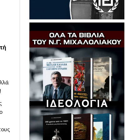
τή
αλλά
!
ς
ο
τους