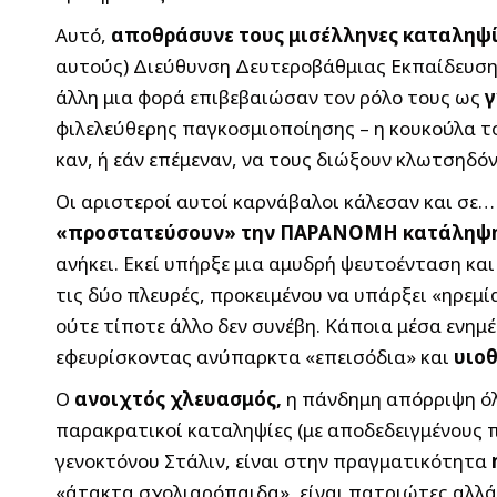
Αυτό,
αποθράσυνε τους μισέλληνες καταληψ
αυτούς) Διεύθυνση Δευτεροβάθμιας Εκπαίδευσ
άλλη μια φορά επιβεβαιώσαν τον ρόλο τους ως
γ
φιλελεύθερης παγκοσμιοποίησης – η κουκούλα τ
καν, ή εάν επέμεναν, να τους διώξουν κλωτσηδόν
Οι αριστεροί αυτοί καρνάβαλοι κάλεσαν και σ
«προστατεύσουν» την ΠΑΡΑΝΟΜΗ κατάληψ
ανήκει. Εκεί υπήρξε μια αμυδρή ψευτοένταση κα
τις δύο πλευρές, προκειμένου να υπάρξει «ηρεμί
ούτε τίποτε άλλο δεν συνέβη. Κάποια μέσα ενη
εφευρίσκοντας ανύπαρκτα «επεισόδια» και
υιο
Ο
ανοιχτός χλευασμός,
η πάνδημη απόρριψη όλ
παρακρατικοί καταληψίες (με αποδεδειγμένους
γενοκτόνου Στάλιν, είναι στην πραγματικότητα
«άτακτα σχολιαρόπαιδα», είναι πατριώτες αλλά 