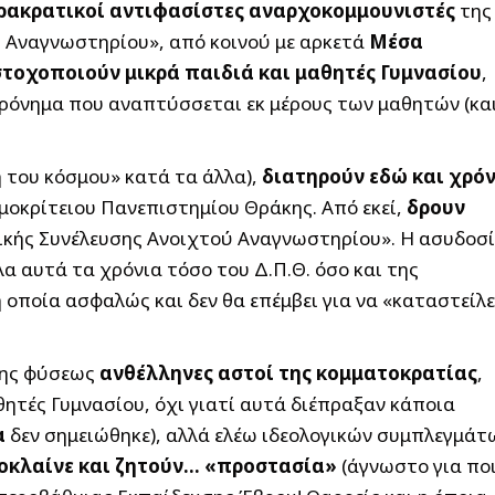
ρακρατικοί αντιφασίστες αναρχοκομμουνιστές
της
 Αναγνωστηρίου», από κοινού με αρκετά
Μέσα
στοχοποιούν μικρά παιδιά και μαθητές Γυμνασίου
,
φρόνημα που αναπτύσσεται εκ μέρους των μαθητών (και
η του κόσμου» κατά τα άλλα),
διατηρούν εδώ και χρό
μοκρίτειου Πανεπιστημίου Θράκης. Από εκεί,
δρουν
τικής Συνέλευσης Ανοιχτού Αναγνωστηρίου». Η ασυδοσ
α αυτά τα χρόνια τόσο του Δ.Π.Θ. όσο και της
η οποία ασφαλώς και δεν θα επέμβει για να «καταστείλε
σης φύσεως
ανθέλληνες αστοί της κομματοκρατίας
,
θητές Γυμνασίου, όχι γιατί αυτά διέπραξαν κάποια
α
δεν σημειώθηκε), αλλά ελέω ιδεολογικών συμπλεγμάτ
οκλαίνε και ζητούν… «προστασία»
(άγνωστο για πο