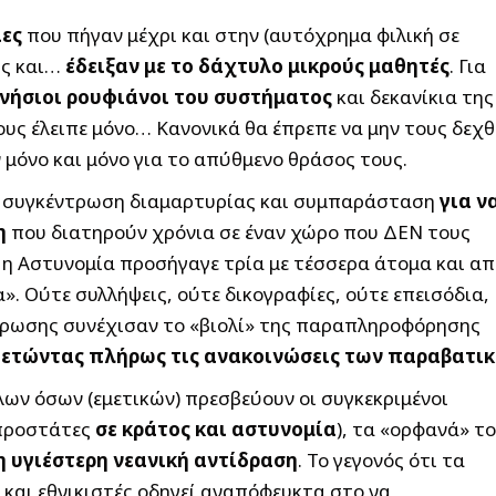
ίες
που πήγαν μέχρι και στην (αυτόχρημα φιλική σε
ης και…
έδειξαν με το δάχτυλο μικρούς μαθητές
. Για
νήσιοι ρουφιάνοι του συστήματος
και δεκανίκια της
ους έλειπε μόνο…
Κανονικά θα έπρεπε να μην τους δεχ
 μόνο και μόνο για το απύθμενο θράσος τους.
ε… συγκέντρωση διαμαρτυρίας και συμπαράσταση
για ν
η
που διατηρούν χρόνια σε έναν χώρο που ΔΕΝ τους
ι η Αστυνομία προσήγαγε τρία με τέσσερα άτομα και α
α». Ούτε συλλήψεις, ούτε δικογραφίες, ούτε επεισόδια,
μέρωσης συνέχισαν το «βιολί» της παραπληροφόρησης
θετώντας πλήρως τις ανακοινώσεις των παραβατι
ων όσων (εμετικών) πρεσβεύουν οι συγκεκριμένοι
 προστάτες
σε κράτος και αστυνομία
), τα «ορφανά» τ
η υγιέστερη νεανική αντίδραση
. Το γεγονός ότι τα
και εθνικιστές οδηγεί αναπόφευκτα στο να