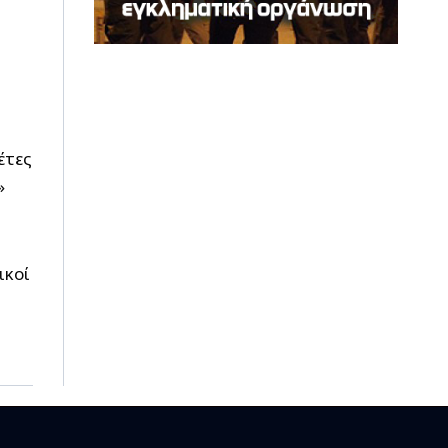
έτες
»
ικοί