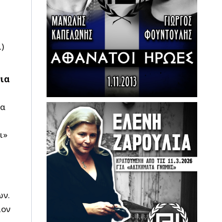
)
νια
ία
ι»
ων.
ιον