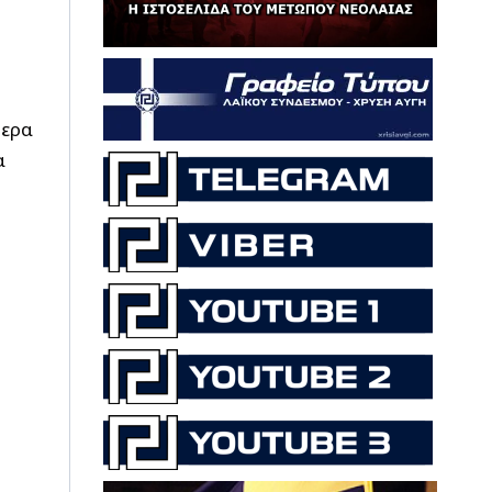
θερα
α