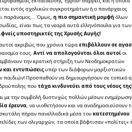
τεροβάθμιας Εκπαίδευσης Έβρου! Θαρρείς και η όποια
εται εντός σχολικών συγκροτημάτων ή ο πανάρχαιος
ναι παράνομος… Όμως,
η πιο σημαντική μομφή
όλων
ωδίας, είναι πως τα νεαρά αυτά ελληνόπουλα για των
ιφνείς υποστηρικτές της Χρυσής Αυγής!
ι αυτοί ακριβώς που χρόνια τώρα
επιβάλλουν σε αγασ
ρανομία τους.
Αντί να απολογούνται όλοι αυτοί
οι
λαμβάνουν την κρατική στήριξη των Νεοδημοκρατών
 και εντυπώσεις
υπέρ των διάφορων μαρξιστικών
ν παιδιών! Προσπαθούν να δημιουργήσουν σε τοπικό 
ανδρούπολης που
τάχα κινδυνεύει από τους νέους της
αι με την συμβολή δυστυχώς πολλών μέσων ενημέρωση
δία έρευνα
, να υιοθετήσουν και να αναδημοσιεύσουν τ
 σκυτάλη πήραν πανελλαδικά μέσα του
κατεστημένου
οσελίδες των ολιγαρχών, τα οποία βάφτισαν «πολίτες» 