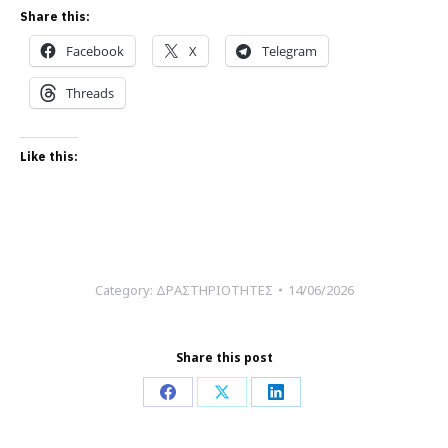
Share this:
Facebook
X
Telegram
Threads
Like this:
Category:
ΔΡΑΣΤΗΡΙΟΤΗΤΕΣ
14/06/2026
Share this post
Share
Share
Share
on
on
on