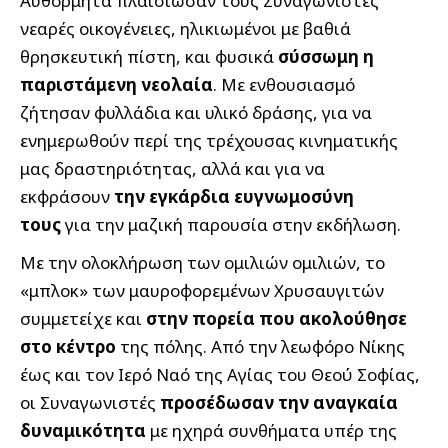
Αυθόρμητα πλαισίωσαν τους Συναγωνιστές
νεαρές οικογένειες, ηλικιωμένοι με βαθιά
θρησκευτική πίστη, και φυσικά
σύσσωμη η
παριστάμενη νεολαία
. Με ενθουσιασμό
ζήτησαν φυλλάδια και υλικό δράσης, για να
ενημερωθούν περί της τρέχουσας κινηματικής
μας δραστηριότητας, αλλά και για να
εκφράσουν
την εγκάρδια ευγνωμοσύνη
τους
για την μαζική παρουσία στην εκδήλωση.
Με την ολοκλήρωση των ομιλιών ομιλιών, το
«μπλοκ» των μαυροφορεμένων Χρυσαυγιτών
συμμετείχε και
στην πορεία που ακολούθησε
στο κέντρο
της πόλης. Από την λεωφόρο Νίκης
έως και τον Ιερό Ναό της Αγίας του Θεού Σοφίας,
οι Συναγωνιστές
προσέδωσαν την αναγκαία
δυναμικότητα
με ηχηρά συνθήματα υπέρ της