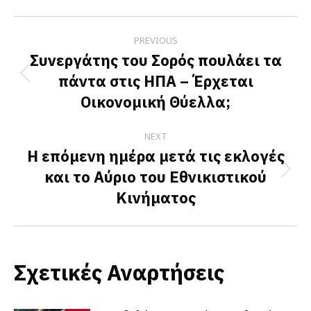
Facebook
X
LinkedIn
Post
PREVIOUS
navigation
Συνεργάτης του Σορός πουλάει τα
πάντα στις ΗΠΑ – Έρχεται
Previous
Οικονομική Θύελλα;
post:
NEXT
Η επόμενη ημέρα μετά τις εκλογές
και το Αύριο του Εθνικιστικού
Next
Κινήματος
post:
Σχετικές Αναρτήσεις