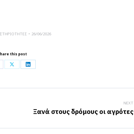
ΣΤΗΡΙΟΤΗΤΕΣ
26/06/2026
hare this post
hare
Share
Share
n
on
on
acebook
X
LinkedIn
NEXT
Ξανά στους δρόμους οι αγρότες
Next
post: