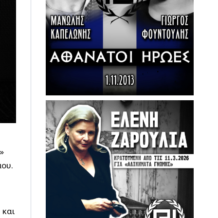
»
μου.
α
και