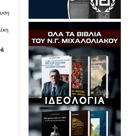
ευση
Δίκη
τά