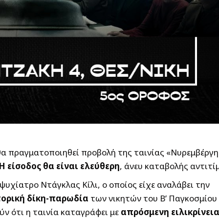
υ θα πραγματοποιηθεί προβολή της ταινίας «Νυρεμβέργη
Η είσοδος θα είναι ελεύθερη
, άνευ καταβολής αντιτί
υχίατρο Ντάγκλας Κίλι, ο οποίος είχε αναλάβει την
τορική δίκη-παρωδία
των νικητών του Β’ Παγκοσμίου
ύν ότι η ταινία καταγράφει με
απρόσμενη ειλικρίνει