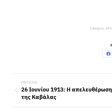
Category:
ΔΡΑ
S
S
o
F
Post
PREVIOUS
navigation
26 Ιουνίου 1913: Η απελευθέρωση
Previous
της Καβάλας
post: