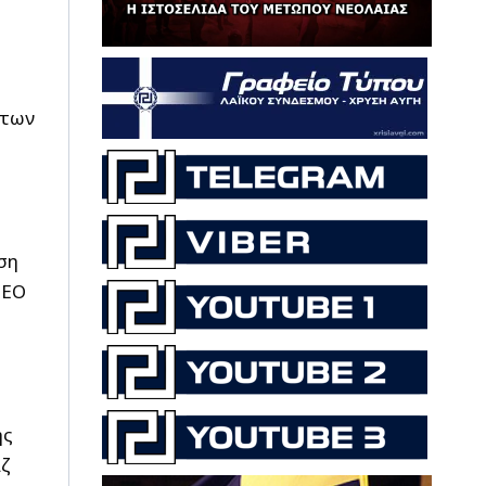
 των
ση
ΤΕΟ
ς
ης
ζ